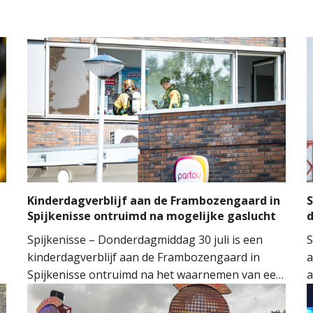
l
Kinderdagverblijf aan de Frambozengaard in
S
Spijkenisse ontruimd na mogelijke gaslucht
d
Spijkenisse – Donderdagmiddag 30 juli is een
S
kinderdagverblijf aan de Frambozengaard in
a
Spijkenisse ontruimd na het waarnemen van een
a
mogelijke gaslucht. De aanwezige kinderen en
v
begeleiders konden het gebouw na de melding
v