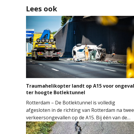
Lees ook
Traumahelikopter landt op A15 voor ongeva
ter hoogte Botlektunnel
Rotterdam – De Botlektunnel is volledig
afgesloten in de richting van Rotterdam na twee
verkeersongevallen op de A15. Bij één van de
ongevallen sloeg een auto over de kop.
Hulpdiensten kwamen massaal ter plaatse.