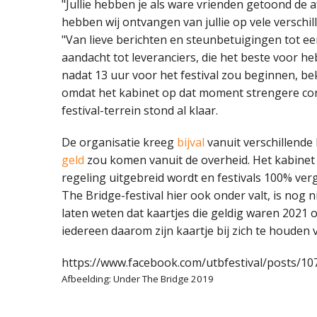
"Jullie hebben je als ware vrienden getoond de
hebben wij ontvangen van jullie op vele verschill
"Van lieve berichten en steunbetuigingen tot e
aandacht tot leveranciers, die het beste voor h
nadat 13 uur voor het festival zou beginnen, b
omdat het kabinet op dat moment strengere co
festival-terrein stond al klaar.
De organisatie kreeg
bijval
vanuit verschillende
geld
zou komen vanuit de overheid. Het kabinet
regeling uitgebreid wordt en festivals 100% ver
The Bridge-festival hier ook onder valt, is nog 
laten weten dat kaartjes die geldig waren 2021 oo
iedereen daarom zijn kaartje bij zich te houden
https://www.facebook.com/utbfestival/posts/1
Afbeelding: Under The Bridge 2019