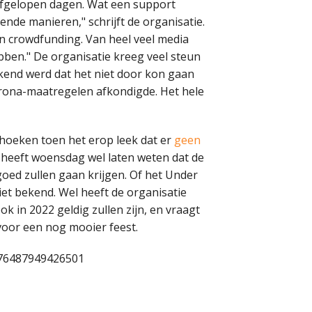
 afgelopen dagen. Wat een support
ende manieren," schrijft de organisatie.
en crowdfunding. Van heel veel media
ebben." De organisatie kreeg veel steun
ekend werd dat het niet door kon gaan
rona-maatregelen afkondigde. Het hele
 hoeken toen het erop leek dat er
geen
 heeft woensdag wel laten weten dat de
goed zullen gaan krijgen. Of het Under
niet bekend. Wel heeft de organisatie
k in 2022 geldig zullen zijn, en vraagt
 voor een nog mooier feest.
076487949426501