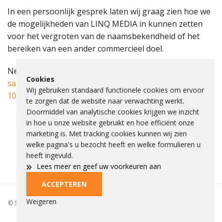
In een persoonlijk gesprek laten wij graag zien hoe we
de mogelijkheden van LINQ MEDIA in kunnen zetten
voor het vergroten van de naamsbekendheid of het
bereiken van een ander commercieel doel.
Neem voor meer informatie contact op met:
Cookies
sales@linqmedia.nl
of bel ons sales team op
0181 – 20
Wij gebruiken standaard functionele cookies om ervoor
10 20
te zorgen dat de website naar verwachting werkt.
Doormiddel van analytische cookies krijgen we inzicht
in hoe u onze website gebruikt en hoe efficiënt onze
marketing is. Met tracking cookies kunnen wij zien
welke pagina's u bezocht heeft en welke formulieren u
heeft ingevuld.
»
Lees meer en geef uw voorkeuren aan
ACCEPTEREN
Privacybeleid
Beleid
Beelden aankopen
Adverteren
Cookies
Weigeren
© Spieke 2026 - Het is niet toegestaan om tekst of beelden over te nemen
of gebruiken zonder toestemming.