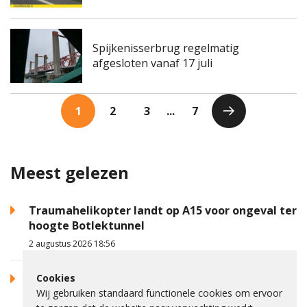
Spijkenisserbrug regelmatig
afgesloten vanaf 17 juli
1
2
3
...
7
Meest gelezen
Traumahelikopter landt op A15 voor ongeval ter
hoogte Botlektunnel
2 augustus 2026 18:56
Cookies
Auto op zijkant na botsing met verkeerslicht in
Wij gebruiken standaard functionele cookies om ervoor
Spijkenisse