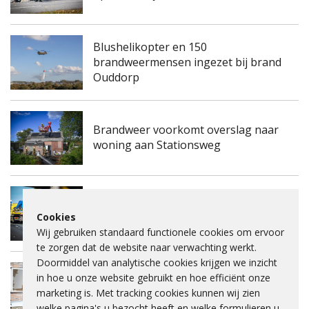
Blushelikopter en 150
brandweermensen ingezet bij brand
Ouddorp
Brandweer voorkomt overslag naar
woning aan Stationsweg
Traumahelikopter landt op A15 voor
Cookies
ongeval ter hoogte Botlektunnel
Wij gebruiken standaard functionele cookies om ervoor
te zorgen dat de website naar verwachting werkt.
Doormiddel van analytische cookies krijgen we inzicht
Kinderdagverblijf aan de
in hoe u onze website gebruikt en hoe efficiënt onze
Frambozengaard in Spijkenisse
marketing is. Met tracking cookies kunnen wij zien
ontruimd na mogelijke gaslucht
welke pagina's u bezocht heeft en welke formulieren u