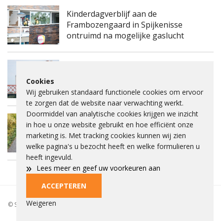
Kinderdagverblijf aan de
Frambozengaard in Spijkenisse
ontruimd na mogelijke gaslucht
Spijkenisserbrug twee keer enkele
Cookies
nachten dicht voor onderhoud
Wij gebruiken standaard functionele cookies om ervoor
te zorgen dat de website naar verwachting werkt.
Doormiddel van analytische cookies krijgen we inzicht
Fietspad Lange Schenkeldijk afgesloten
in hoe u onze website gebruikt en hoe efficiënt onze
vanwege verzakking asfalt en ernstige
marketing is. Met tracking cookies kunnen wij zien
scheuren
welke pagina's u bezocht heeft en welke formulieren u
heeft ingevuld.
»
Lees meer en geef uw voorkeuren aan
ACCEPTEREN
Privacybeleid
Beleid
Beelden aankopen
Adverteren
Cookies
Weigeren
© Spieke 2026 - Het is niet toegestaan om tekst of beelden over te nemen
of gebruiken zonder toestemming.