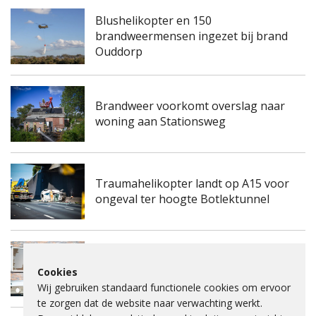
Blushelikopter en 150
brandweermensen ingezet bij brand
Ouddorp
Brandweer voorkomt overslag naar
woning aan Stationsweg
Traumahelikopter landt op A15 voor
ongeval ter hoogte Botlektunnel
Kinderdagverblijf aan de
Frambozengaard in Spijkenisse
Cookies
ontruimd na mogelijke gaslucht
Wij gebruiken standaard functionele cookies om ervoor
te zorgen dat de website naar verwachting werkt.