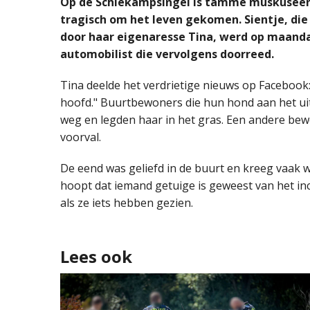
Op de Schiekampsingel is tamme muskuseend
tragisch om het leven gekomen. Sientje, die 
door haar eigenaresse Tina, werd op maanda
automobilist die vervolgens doorreed.
Tina deelde het verdrietige nieuws op Facebook: 
hoofd." Buurtbewoners die hun hond aan het uit
weg en legden haar in het gras. Een andere be
voorval.
De eend was geliefd in de buurt en kreeg vaak 
hoopt dat iemand getuige is geweest van het in
als ze iets hebben gezien.
Lees ook