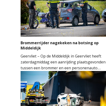
Brommerrijder nagekeken na botsing op
Middeldijk
Geervliet – Op de Middeldijk in Geervliet heeft
zaterdagmiddag een aanrijding plaatsgevonden
tussen een brommer en een personenauto.
Door nog onbekende oorzaak reed de
bestuurder van de brommer achterop de auto.
De klap was dusdanig hard dat de achterruit va
de auto sprong.