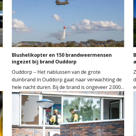
Blushelikopter en 150 brandweermensen
B
ingezet bij brand Ouddorp
Ouddorp – Het nablussen van de grote
Z
duinbrand in Ouddorp gaat naar verwachting de
d
hele nacht duren. Bij de brand is ongeveer 2.000
e
vierkante meter natuur verloren gegaan. De
s
brand ontstond rond 14.00 uur, waarna de
v
n
brandweer groots opschaalde. Tientallen
w
brandweervoertuigen en ongeveer 150
brandweermensen werden ingezet om het vuur
onder controle te krijgen.