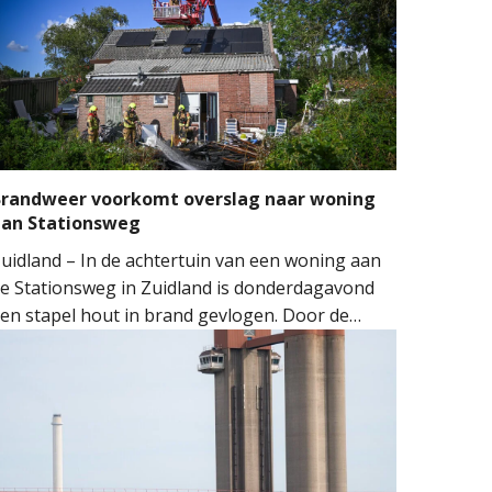
randweer voorkomt overslag naar woning
aan Stationsweg
uidland – In de achtertuin van een woning aan
e Stationsweg in Zuidland is donderdagavond
en stapel hout in brand gevlogen. Door de
nelle inzet van de brandweer kon worden
oorkomen dat het vuur oversloeg naar de
oning.