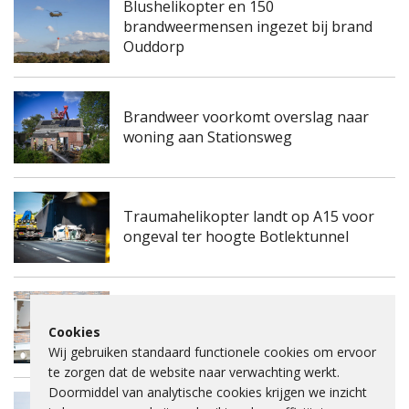
Blushelikopter en 150
brandweermensen ingezet bij brand
Ouddorp
Brandweer voorkomt overslag naar
woning aan Stationsweg
Traumahelikopter landt op A15 voor
ongeval ter hoogte Botlektunnel
Kinderdagverblijf aan de
Frambozengaard in Spijkenisse
Cookies
ontruimd na mogelijke gaslucht
Wij gebruiken standaard functionele cookies om ervoor
te zorgen dat de website naar verwachting werkt.
Doormiddel van analytische cookies krijgen we inzicht