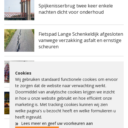
Spijkenisserbrug twee keer enkele
nachten dicht voor onderhoud
Fietspad Lange Schenkeldijk afgesloten
vanwege verzakking asfalt en ernstige
scheuren
Man uit Rozenburg aangehouden na
zware mishandeling tijdens
Cookies
Paardenmarkt Heenvliet
Wij gebruiken standaard functionele cookies om ervoor
te zorgen dat de website naar verwachting werkt.
Doormiddel van analytische cookies krijgen we inzicht
in hoe u onze website gebruikt en hoe efficiënt onze
Auto op zijkant na botsing met
marketing is. Met tracking cookies kunnen wij zien
verkeerslicht in Spijkenisse
welke pagina's u bezocht heeft en welke formulieren u
heeft ingevuld.
»
Lees meer en geef uw voorkeuren aan