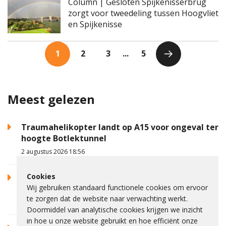
Column | Gesloten Spijkenisserbrug
zorgt voor tweedeling tussen Hoogvliet
en Spijkenisse
1
2
3
...
5
Meest gelezen
Traumahelikopter landt op A15 voor ongeval ter
hoogte Botlektunnel
2 augustus 2026 18:56
Cookies
Auto op zijkant na botsing met verkeerslicht in
Wij gebruiken standaard functionele cookies om ervoor
Spijkenisse
te zorgen dat de website naar verwachting werkt.
28 juli 2026 00:46
Doormiddel van analytische cookies krijgen we inzicht
in hoe u onze website gebruikt en hoe efficiënt onze