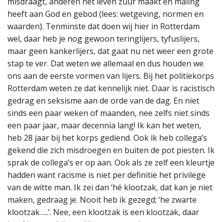
misdraagt, anderen het leven zuur maakt en maling
heeft aan God en gebod (lees: wetgeving, normen en
waarden). Tenminste dat doen wij hier in Rotterdam
wel, daar heb je nog gewoon teringlijers, tyfuslijers,
maar geen kankerlijers, dat gaat nu net weer een grote
stap te ver. Dat weten we allemaal en dus houden we
ons aan de eerste vormen van lijers. Bij het politiekorps
Rotterdam weten ze dat kennelijk niet. Daar is racistisch
gedrag en seksisme aan de orde van de dag. En niet
sinds een paar weken of maanden, nee zelfs niet sinds
een paar jaar, maar decennia lang! Ik kan het weten,
heb 28 jaar bij het korps gediend. Ook ik heb collega’s
gekend die zich misdroegen en buiten de pot piesten. Ik
sprak de collega’s er op aan. Ook als ze zelf een kleurtje
hadden want racisme is niet per definitie het privilege
van de witte man. Ik zei dan ‘hé klootzak, dat kan je niet
maken, gedraag je. Nooit heb ik gezegd; ‘he zwarte
klootzak…..’. Nee, een klootzak is een klootzak, daar