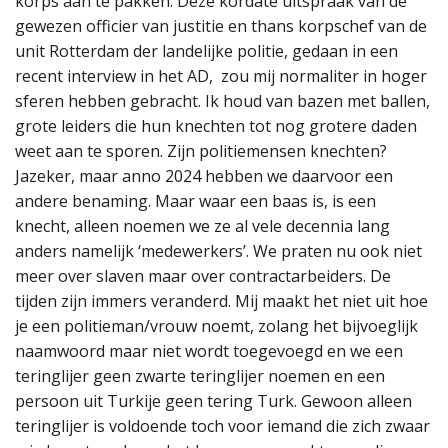
korps aan te pakken. Deze kordate uitspraak van de
gewezen officier van justitie en thans korpschef van de
unit Rotterdam der landelijke politie, gedaan in een
recent interview in het AD, zou mij normaliter in hoger
sferen hebben gebracht. Ik houd van bazen met ballen,
grote leiders die hun knechten tot nog grotere daden
weet aan te sporen. Zijn politiemensen knechten?
Jazeker, maar anno 2024 hebben we daarvoor een
andere benaming. Maar waar een baas is, is een
knecht, alleen noemen we ze al vele decennia lang
anders namelijk ‘medewerkers’. We praten nu ook niet
meer over slaven maar over contractarbeiders. De
tijden zijn immers veranderd. Mij maakt het niet uit hoe
je een politieman/vrouw noemt, zolang het bijvoeglijk
naamwoord maar niet wordt toegevoegd en we een
teringlijer geen zwarte teringlijer noemen en een
persoon uit Turkije geen tering Turk. Gewoon alleen
teringlijer is voldoende toch voor iemand die zich zwaar