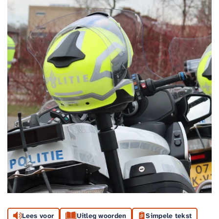
Lees voor
Uitleg woorden
Simpele tekst