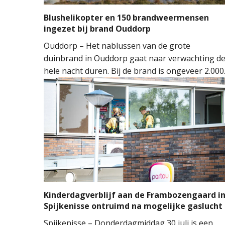
Blushelikopter en 150 brandweermensen
ingezet bij brand Ouddorp
Ouddorp – Het nablussen van de grote
duinbrand in Ouddorp gaat naar verwachting d
hele nacht duren. Bij de brand is ongeveer 2.000
vierkante meter natuur verloren gegaan. De
brand ontstond rond 14.00 uur, waarna de
brandweer groots opschaalde. Tientallen
brandweervoertuigen en ongeveer 150
brandweermensen werden ingezet om het vuur
onder controle te krijgen.
Kinderdagverblijf aan de Frambozengaard i
Spijkenisse ontruimd na mogelijke gaslucht
Spijkenisse – Donderdagmiddag 30 juli is een