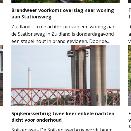
Brandweer voorkomt overslag naar woning
T
aan Stationsweg
t
Zuidland – In de achtertuin van een woning aan
R
e
de Stationsweg in Zuidland is donderdagavond
a
een stapel hout in brand gevlogen. Door de
v
snelle inzet van de brandweer kon worden
o
voorkomen dat het vuur oversloeg naar de
H
woning.
M
M
t
m
n
Spijkenisserbrug twee keer enkele nachten
F
dicht voor onderhoud
v
Spijkenisse - De Spijkenisserbrug wordt begin