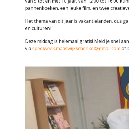
van 5 tot en met 10 jaar. Van 12:00 tot 16:00 k
pannenkoeken, een leuke film, en twee creatieve 
Het thema van dit jaar is vakantielanden, dus 
en culturen!
Deze middag is helemaal gratis! Meld je snel aan
via
speelweek.maaswijkschenkel@gmail.com
of b