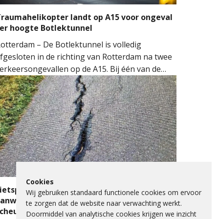
raumahelikopter landt op A15 voor ongeval
er hoogte Botlektunnel
otterdam – De Botlektunnel is volledig
fgesloten in de richting van Rotterdam na twee
erkeersongevallen op de A15. Bij één van de
ngevallen sloeg een auto over de kop.
ulpdiensten kwamen massaal ter plaatse.
eerdere ambulances, de brandweer en het
obiel Medisch Team (MMT) werden ingezet. De
raumahelikopter landde op de snelweg om
edische assistentie te verlenen.
Cookies
ietspad Lange Schenkeldijk afgesloten
Wij gebruiken standaard functionele cookies om ervoor
anwege verzakking asfalt en ernstige
te zorgen dat de website naar verwachting werkt.
scheuren
Doormiddel van analytische cookies krijgen we inzicht