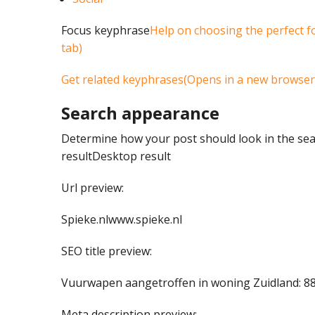
Focus keyphrase
Help on choosing the perfect 
tab)
Get related keyphrases(Opens in a new browser
Search appearance
Determine how your post should look in the sea
resultDesktop result
Url preview:
Spieke.nlwww.spieke.nl
SEO title preview:
Vuurwapen aangetroffen in woning Zuidland: 88-
Meta description preview: