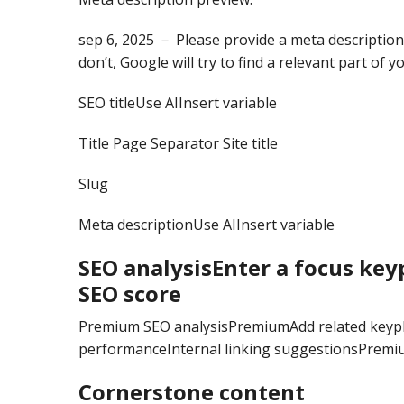
sep 6, 2025 － Please provide a meta description 
don’t, Google will try to find a relevant part of 
SEO titleUse AIInsert variable
Title Page Separator Site title
Slug
Meta descriptionUse AIInsert variable
SEO analysisEnter a focus key
SEO score
Premium SEO analysisPremiumAdd related key
performanceInternal linking suggestionsPrem
Cornerstone content