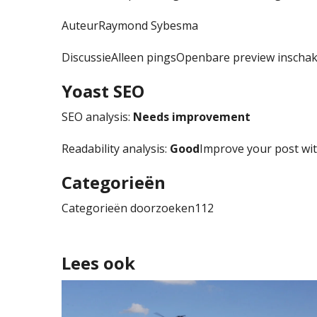
AuteurRaymond Sybesma
DiscussieAlleen pingsOpenbare preview inscha
Yoast SEO
SEO analysis:
Needs improvement
Readability analysis:
Good
Improve your post wi
Categorieën
Categorieën doorzoeken112
Lees ook