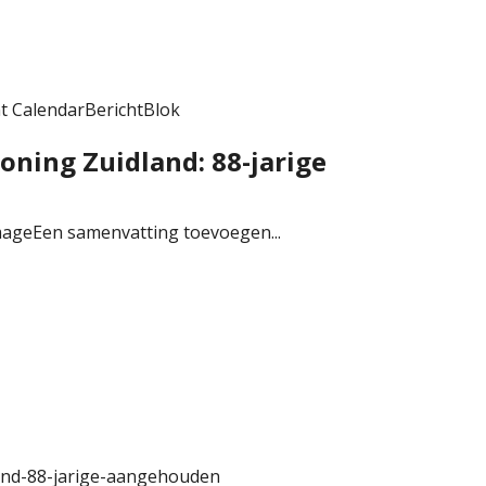
nt CalendarBerichtBlok
ning Zuidland: 88-jarige
ageEen samenvatting toevoegen...
and-88-jarige-aangehouden