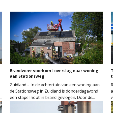
Brandweer voorkomt overslag naar woning
T
aan Stationsweg
t
Zuidland – In de achtertuin van een woning aan
R
e
de Stationsweg in Zuidland is donderdagavond
a
een stapel hout in brand gevlogen. Door de
v
snelle inzet van de brandweer kon worden
o
voorkomen dat het vuur oversloeg naar de
H