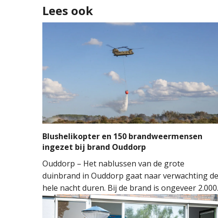
Lees ook
Blushelikopter en 150 brandweermensen
ingezet bij brand Ouddorp
Ouddorp – Het nablussen van de grote
duinbrand in Ouddorp gaat naar verwachting d
hele nacht duren. Bij de brand is ongeveer 2.000
vierkante meter natuur verloren gegaan. De
brand ontstond rond 14.00 uur, waarna de