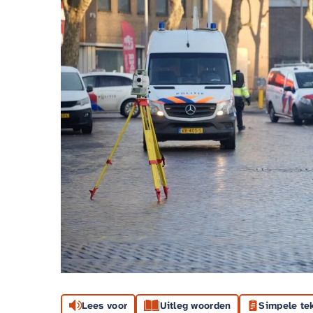
Lees voor
Uitleg woorden
Simpele te