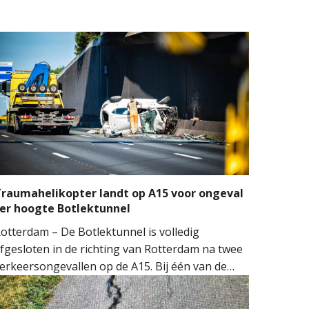
raumahelikopter landt op A15 voor ongeval
er hoogte Botlektunnel
otterdam – De Botlektunnel is volledig
fgesloten in de richting van Rotterdam na twee
erkeersongevallen op de A15. Bij één van de
ngevallen sloeg een auto over de kop.
ulpdiensten kwamen massaal ter plaatse.