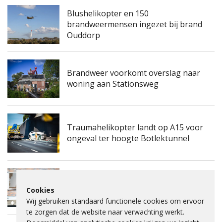
Blushelikopter en 150
brandweermensen ingezet bij brand
Ouddorp
Brandweer voorkomt overslag naar
woning aan Stationsweg
Traumahelikopter landt op A15 voor
ongeval ter hoogte Botlektunnel
Kinderdagverblijf aan de
Frambozengaard in Spijkenisse
Cookies
ontruimd na mogelijke gaslucht
Wij gebruiken standaard functionele cookies om ervoor
te zorgen dat de website naar verwachting werkt.