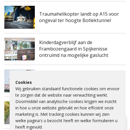
Traumahelikopter landt op A15 voor
ongeval ter hoogte Botlektunnel
Kinderdagverblijf aan de
Frambozengaard in Spijkenisse
ontruimd na mogelijke gaslucht
Spijkenisserbrug twee keer enkele
Cookies
nachten dicht voor onderhoud
Wij gebruiken standaard functionele cookies om ervoor
te zorgen dat de website naar verwachting werkt.
Doormiddel van analytische cookies krijgen we inzicht
Fietspad Lange Schenkeldijk afgesloten
in hoe u onze website gebruikt en hoe efficiënt onze
vanwege verzakking asfalt en ernstige
marketing is. Met tracking cookies kunnen wij zien
scheuren
welke pagina's u bezocht heeft en welke formulieren u
Hulp bij lezen?
heeft ingevuld.