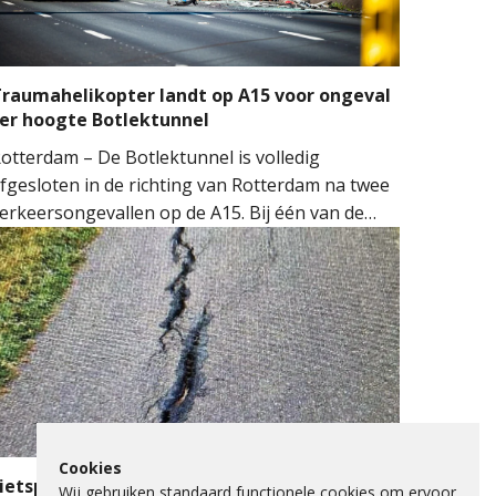
raumahelikopter landt op A15 voor ongeval
er hoogte Botlektunnel
otterdam – De Botlektunnel is volledig
fgesloten in de richting van Rotterdam na twee
erkeersongevallen op de A15. Bij één van de
ngevallen sloeg een auto over de kop.
ulpdiensten kwamen massaal ter plaatse.
eerdere ambulances, de brandweer en het
obiel Medisch Team (MMT) werden ingezet. De
raumahelikopter landde op de snelweg om
edische assistentie te verlenen.
Cookies
ietspad Lange Schenkeldijk afgesloten
Wij gebruiken standaard functionele cookies om ervoor