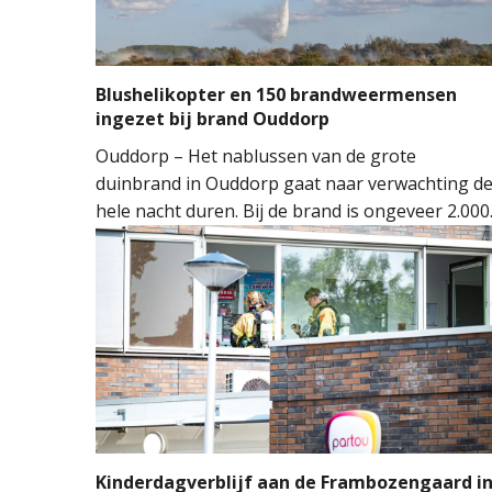
Blushelikopter en 150 brandweermensen
ingezet bij brand Ouddorp
Ouddorp – Het nablussen van de grote
duinbrand in Ouddorp gaat naar verwachting d
hele nacht duren. Bij de brand is ongeveer 2.000
vierkante meter natuur verloren gegaan. De
brand ontstond rond 14.00 uur, waarna de
brandweer groots opschaalde. Tientallen
brandweervoertuigen en ongeveer 150
brandweermensen werden ingezet om het vuur
onder controle te krijgen.
Kinderdagverblijf aan de Frambozengaard i