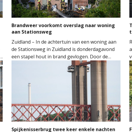
Brandweer voorkomt overslag naar woning
T
aan Stationsweg
t
Zuidland – In de achtertuin van een woning aan
R
e
de Stationsweg in Zuidland is donderdagavond
a
een stapel hout in brand gevlogen. Door de
v
snelle inzet van de brandweer kon worden
o
voorkomen dat het vuur oversloeg naar de
H
woning.
M
M
t
m
n
Spijkenisserbrug twee keer enkele nachten
F