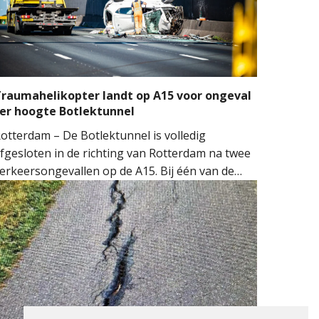
raumahelikopter landt op A15 voor ongeval
er hoogte Botlektunnel
otterdam – De Botlektunnel is volledig
fgesloten in de richting van Rotterdam na twee
erkeersongevallen op de A15. Bij één van de
ngevallen sloeg een auto over de kop.
ulpdiensten kwamen massaal ter plaatse.
eerdere ambulances, de brandweer en het
obiel Medisch Team (MMT) werden ingezet. De
raumahelikopter landde op de snelweg om
edische assistentie te verlenen.