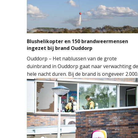
Blushelikopter en 150 brandweermensen
ingezet bij brand Ouddorp
Ouddorp – Het nablussen van de grote
duinbrand in Ouddorp gaat naar verwachting d
hele nacht duren. Bij de brand is ongeveer 2.000
vierkante meter natuur verloren gegaan. De
brand ontstond rond 14.00 uur, waarna de
brandweer groots opschaalde. Tientallen
brandweervoertuigen en ongeveer 150
brandweermensen werden ingezet om het vuur
onder controle te krijgen.