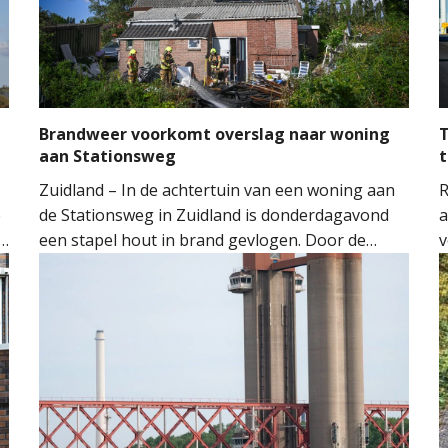
Brandweer voorkomt overslag naar woning
T
aan Stationsweg
t
Zuidland – In de achtertuin van een woning aan
R
e
de Stationsweg in Zuidland is donderdagavond
a
een stapel hout in brand gevlogen. Door de
v
snelle inzet van de brandweer kon worden
o
voorkomen dat het vuur oversloeg naar de
H
woning.
M
M
t
m