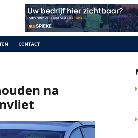
TEN
CONTACT
houden na
nvliet