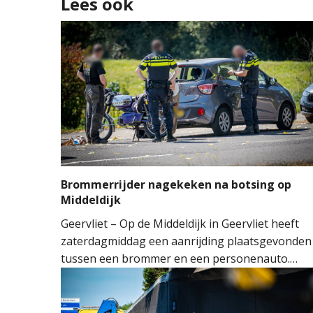
Lees ook
Brommerrijder nagekeken na botsing op
Middeldijk
Geervliet – Op de Middeldijk in Geervliet heeft
zaterdagmiddag een aanrijding plaatsgevonden
tussen een brommer en een personenauto.
Door nog onbekende oorzaak reed de
bestuurder van de brommer achterop de auto.
De klap was dusdanig hard dat de achterruit va