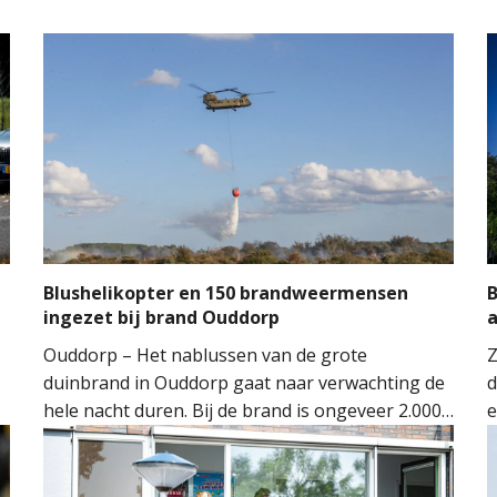
Blushelikopter en 150 brandweermensen
B
ingezet bij brand Ouddorp
Ouddorp – Het nablussen van de grote
Z
duinbrand in Ouddorp gaat naar verwachting de
d
hele nacht duren. Bij de brand is ongeveer 2.000
e
vierkante meter natuur verloren gegaan. De
s
brand ontstond rond 14.00 uur, waarna de
v
n
brandweer groots opschaalde. Tientallen
w