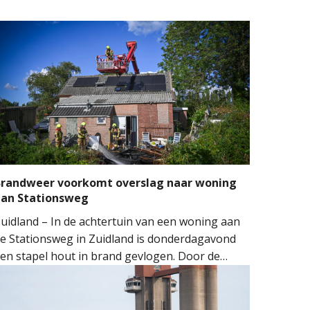
randweer voorkomt overslag naar woning
aan Stationsweg
uidland – In de achtertuin van een woning aan
e Stationsweg in Zuidland is donderdagavond
en stapel hout in brand gevlogen. Door de
nelle inzet van de brandweer kon worden
oorkomen dat het vuur oversloeg naar de
oning.