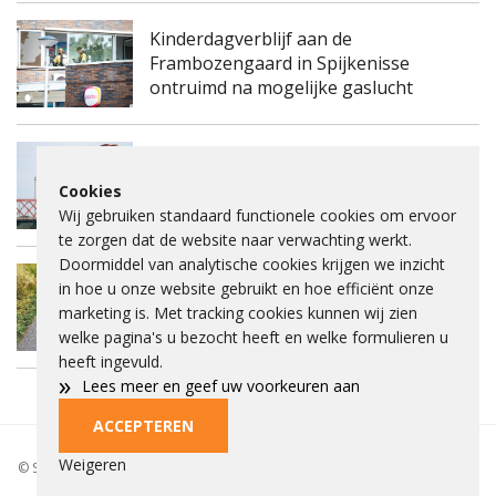
Kinderdagverblijf aan de
Frambozengaard in Spijkenisse
ontruimd na mogelijke gaslucht
Spijkenisserbrug twee keer enkele
Cookies
nachten dicht voor onderhoud
Wij gebruiken standaard functionele cookies om ervoor
te zorgen dat de website naar verwachting werkt.
Doormiddel van analytische cookies krijgen we inzicht
Fietspad Lange Schenkeldijk afgesloten
in hoe u onze website gebruikt en hoe efficiënt onze
vanwege verzakking asfalt en ernstige
marketing is. Met tracking cookies kunnen wij zien
scheuren
welke pagina's u bezocht heeft en welke formulieren u
heeft ingevuld.
»
Lees meer en geef uw voorkeuren aan
ACCEPTEREN
Privacybeleid
Beleid
Beelden aankopen
Adverteren
Cookies
Weigeren
© Spieke 2026 - Het is niet toegestaan om tekst of beelden over te nemen
of gebruiken zonder toestemming.