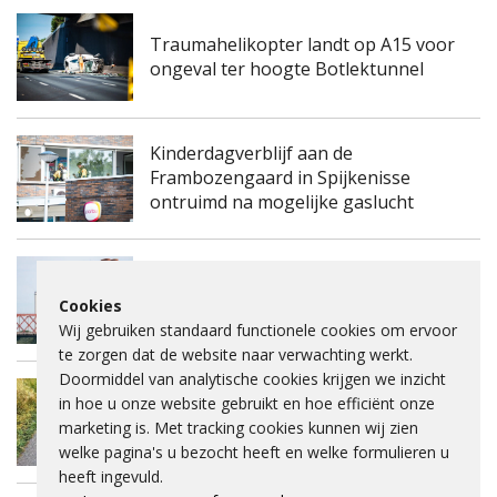
Traumahelikopter landt op A15 voor
ongeval ter hoogte Botlektunnel
Kinderdagverblijf aan de
Frambozengaard in Spijkenisse
ontruimd na mogelijke gaslucht
Spijkenisserbrug twee keer enkele
Cookies
nachten dicht voor onderhoud
Wij gebruiken standaard functionele cookies om ervoor
te zorgen dat de website naar verwachting werkt.
Doormiddel van analytische cookies krijgen we inzicht
Fietspad Lange Schenkeldijk afgesloten
in hoe u onze website gebruikt en hoe efficiënt onze
vanwege verzakking asfalt en ernstige
marketing is. Met tracking cookies kunnen wij zien
scheuren
welke pagina's u bezocht heeft en welke formulieren u
heeft ingevuld.