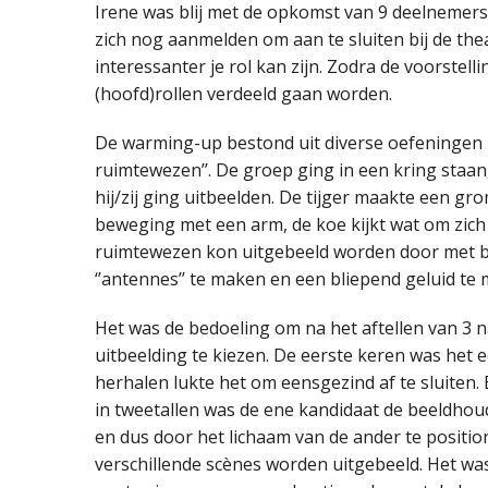
Irene was blij met de opkomst van 9 deelnem
zich nog aanmelden om aan te sluiten bij de th
interessanter je rol kan zijn. Zodra de voorstell
(hoofd)rollen verdeeld gaan worden.
De warming-up bestond uit diverse oefeningen z
ruimtewezen’’. De groep ging in een kring sta
hij/zij ging uitbeelden. De tijger maakte een 
beweging met een arm, de koe kijkt wat om zich 
ruimtewezen kon uitgebeeld worden door met b
‘’antennes’’ te maken en een bliepend geluid te
Het was de bedoeling om na het aftellen van 3 na
uitbeelding te kiezen. De eerste keren was het 
herhalen lukte het om eensgezind af te sluiten.
in tweetallen was de ene kandidaat de beeldhoud
en dus door het lichaam van de ander te positio
verschillende scènes worden uitgebeeld. Het wa