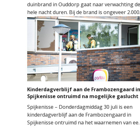
duinbrand in Ouddorp gaat naar verwachting d
hele nacht duren. Bij de brand is ongeveer 2.000
vierkante meter natuur verloren gegaan. De
brand ontstond rond 14.00 uur, waarna de
brandweer groots opschaalde. Tientallen
brandweervoertuigen en ongeveer 150
brandweermensen werden ingezet om het vuur
onder controle te krijgen.
Kinderdagverblijf aan de Frambozengaard i
Spijkenisse ontruimd na mogelijke gaslucht
Spijkenisse – Donderdagmiddag 30 juli is een
kinderdagverblijf aan de Frambozengaard in
Spijkenisse ontruimd na het waarnemen van ee
mogelijke gaslucht. De aanwezige kinderen en
begeleiders konden het gebouw na de melding