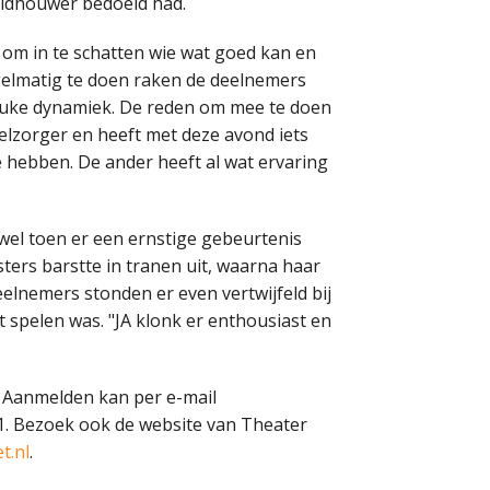
eldhouwer bedoeld had.
 om in te schatten wie wat goed kan en
egelmatig te doen raken de deelnemers
euke dynamiek. De reden om mee te doen
telzorger en heeft met deze avond iets
te hebben. De ander heeft al wat ervaring
 wel toen er een ernstige gebeurtenis
ers barstte in tranen uit, waarna haar
elnemers stonden er even vertwijfeld bij
t spelen was. "JA klonk er enthousiast en
 Aanmelden kan per e-mail
1. Bezoek ook de website van Theater
t.nl
.