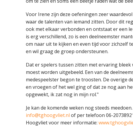
om te zien en soms een beetje raden wat de be
Voor Irene zijn deze oefeningen zeer waardevol
waar de talenten van iemand zitten. Door dit r
ook met elkaar verbonden en ontstaat er een l
is erg verschillend, zo is een deelneemster man
om naar uit te kijken en even tijd voor zichzelf 
en wil graag de groep ondersteunen.
Dat er spelers tussen zitten met ervaring bleek
moest worden uitgebeeld. Een van de deelneemst
medespeelster begon te troosten. De overige de
en vroegen of het wel ging of dat ze nog aan he
opgewekt, ik zat nog in mijn rol."
Je kan de komende weken nog steeds meedoen.
info@tghoogvliet.nl
of per telefoon 06-2073892
Hoogvliet voor meer informatie:
www.tghoogvlie