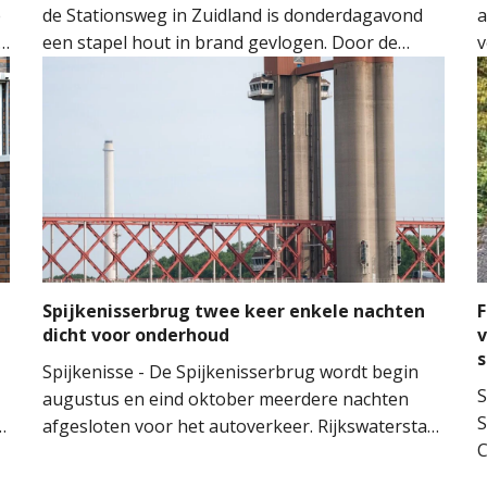
e
de Stationsweg in Zuidland is donderdagavond
a
een stapel hout in brand gevlogen. Door de
v
snelle inzet van de brandweer kon worden
o
voorkomen dat het vuur oversloeg naar de
H
woning.
M
M
t
m
n
Spijkenisserbrug twee keer enkele nachten
F
dicht voor onderhoud
v
Spijkenisse - De Spijkenisserbrug wordt begin
S
augustus en eind oktober meerdere nachten
S
n
afgesloten voor het autoverkeer. Rijkswaterstaat
C
voert onderhoud uit aan de evenwichtskabels
v
van de brug. De werkzaamheden vinden plaats