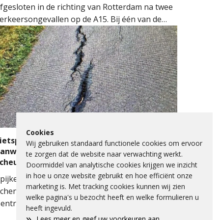
fgesloten in de richting van Rotterdam na twee
erkeersongevallen op de A15. Bij één van de
ngevallen sloeg een auto over de kop.
ulpdiensten kwamen massaal ter plaatse.
eerdere ambulances, de brandweer en het
obiel Medisch Team (MMT) werden ingezet. De
raumahelikopter landde op de snelweg om
edische assistentie te verlenen.
Cookies
ietspad Lange Schenkeldijk afgesloten
Wij gebruiken standaard functionele cookies om ervoor
anwege verzakking asfalt en ernstige
te zorgen dat de website naar verwachting werkt.
scheuren
Doormiddel van analytische cookies krijgen we inzicht
in hoe u onze website gebruikt en hoe efficiënt onze
pijkenisse - Het fietspad op de Lange
marketing is. Met tracking cookies kunnen wij zien
chenkeldijk langs het Spijkenisse Medisch
welke pagina's u bezocht heeft en welke formulieren u
entrum is de komende dagen afgesloten
heeft ingevuld.
anwege een onveilige situatie. Een deel van het
»
Lees meer en geef uw voorkeuren aan