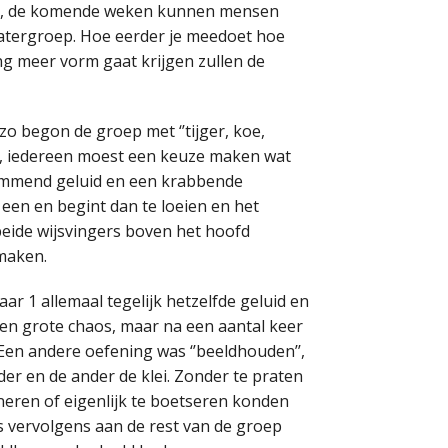
ers, de komende weken kunnen mensen
eatergroep. Hoe eerder je meedoet hoe
ing meer vorm gaat krijgen zullen de
o begon de groep met ‘’tijger, koe,
an, iedereen moest een keuze maken wat
grommend geluid en een krabbende
een en begint dan te loeien en het
eide wijsvingers boven het hoofd
 maken.
ar 1 allemaal tegelijk hetzelfde geluid en
een grote chaos, maar na een aantal keer
 Een andere oefening was ‘’beeldhouden’’,
er en de ander de klei. Zonder te praten
neren of eigenlijk te boetseren konden
s vervolgens aan de rest van de groep