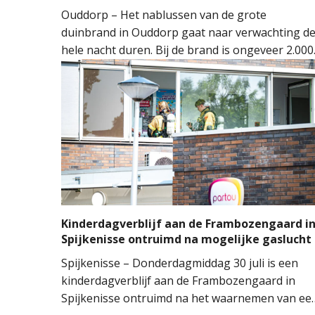
Ouddorp – Het nablussen van de grote
duinbrand in Ouddorp gaat naar verwachting d
hele nacht duren. Bij de brand is ongeveer 2.000
vierkante meter natuur verloren gegaan. De
brand ontstond rond 14.00 uur, waarna de
brandweer groots opschaalde. Tientallen
brandweervoertuigen en ongeveer 150
brandweermensen werden ingezet om het vuur
onder controle te krijgen.
Kinderdagverblijf aan de Frambozengaard i
Spijkenisse ontruimd na mogelijke gaslucht
Spijkenisse – Donderdagmiddag 30 juli is een
kinderdagverblijf aan de Frambozengaard in
Spijkenisse ontruimd na het waarnemen van ee