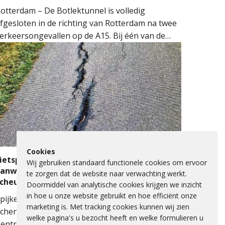
otterdam – De Botlektunnel is volledig
fgesloten in de richting van Rotterdam na twee
erkeersongevallen op de A15. Bij één van de
ngevallen sloeg een auto over de kop.
ulpdiensten kwamen massaal ter plaatse.
eerdere ambulances, de brandweer en het
obiel Medisch Team (MMT) werden ingezet. De
raumahelikopter landde op de snelweg om
edische assistentie te verlenen.
Cookies
ietspad Lange Schenkeldijk afgesloten
Wij gebruiken standaard functionele cookies om ervoor
anwege verzakking asfalt en ernstige
te zorgen dat de website naar verwachting werkt.
scheuren
Doormiddel van analytische cookies krijgen we inzicht
in hoe u onze website gebruikt en hoe efficiënt onze
pijkenisse - Het fietspad op de Lange
marketing is. Met tracking cookies kunnen wij zien
chenkeldijk langs het Spijkenisse Medisch
welke pagina's u bezocht heeft en welke formulieren u
entrum is de komende dagen afgesloten