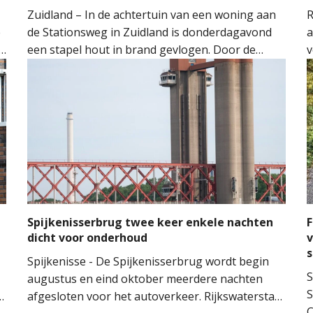
Zuidland – In de achtertuin van een woning aan
R
e
de Stationsweg in Zuidland is donderdagavond
a
een stapel hout in brand gevlogen. Door de
v
snelle inzet van de brandweer kon worden
o
voorkomen dat het vuur oversloeg naar de
H
woning.
M
M
t
m
n
Spijkenisserbrug twee keer enkele nachten
F
dicht voor onderhoud
v
Spijkenisse - De Spijkenisserbrug wordt begin
S
augustus en eind oktober meerdere nachten
S
n
afgesloten voor het autoverkeer. Rijkswaterstaat
C