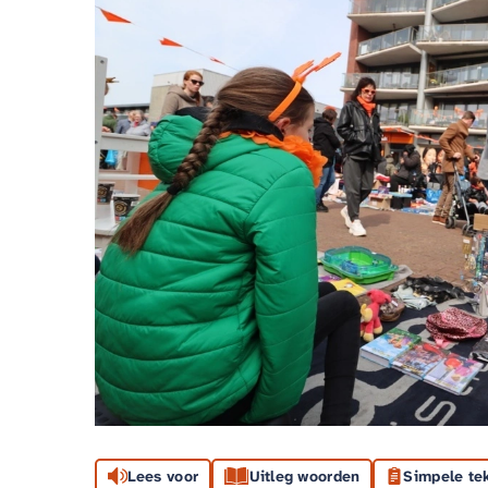
Lees voor
Uitleg woorden
Simpele te