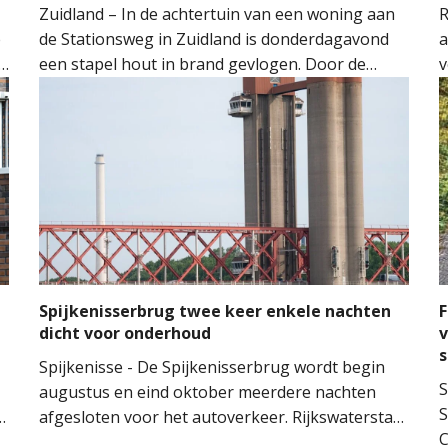
Zuidland – In de achtertuin van een woning aan
R
e
de Stationsweg in Zuidland is donderdagavond
a
een stapel hout in brand gevlogen. Door de
v
snelle inzet van de brandweer kon worden
o
voorkomen dat het vuur oversloeg naar de
H
woning.
M
M
t
m
n
Spijkenisserbrug twee keer enkele nachten
F
dicht voor onderhoud
v
Spijkenisse - De Spijkenisserbrug wordt begin
S
augustus en eind oktober meerdere nachten
S
n
afgesloten voor het autoverkeer. Rijkswaterstaat
C
voert onderhoud uit aan de evenwichtskabels