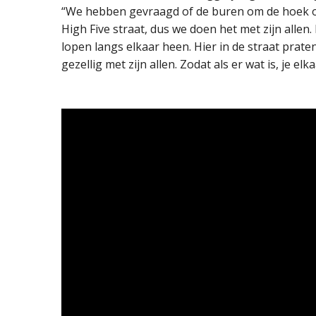
“We hebben gevraagd of de buren om de hoek oo
High Five straat, dus we doen het met zijn allen.
lopen langs elkaar heen. Hier in de straat prat
gezellig met zijn allen. Zodat als er wat is, je e