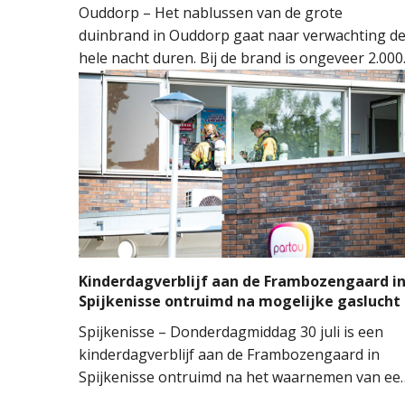
Ouddorp – Het nablussen van de grote
duinbrand in Ouddorp gaat naar verwachting d
hele nacht duren. Bij de brand is ongeveer 2.000
vierkante meter natuur verloren gegaan. De
brand ontstond rond 14.00 uur, waarna de
brandweer groots opschaalde. Tientallen
brandweervoertuigen en ongeveer 150
brandweermensen werden ingezet om het vuur
onder controle te krijgen.
Kinderdagverblijf aan de Frambozengaard i
Spijkenisse ontruimd na mogelijke gaslucht
Spijkenisse – Donderdagmiddag 30 juli is een
kinderdagverblijf aan de Frambozengaard in
Spijkenisse ontruimd na het waarnemen van ee
mogelijke gaslucht. De aanwezige kinderen en