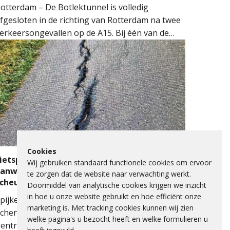
otterdam – De Botlektunnel is volledig
fgesloten in de richting van Rotterdam na twee
erkeersongevallen op de A15. Bij één van de
ngevallen sloeg een auto over de kop.
ulpdiensten kwamen massaal ter plaatse.
eerdere ambulances, de brandweer en het
obiel Medisch Team (MMT) werden ingezet. De
raumahelikopter landde op de snelweg om
edische assistentie te verlenen.
Cookies
ietspad Lange Schenkeldijk afgesloten
Wij gebruiken standaard functionele cookies om ervoor
anwege verzakking asfalt en ernstige
te zorgen dat de website naar verwachting werkt.
scheuren
Doormiddel van analytische cookies krijgen we inzicht
in hoe u onze website gebruikt en hoe efficiënt onze
pijkenisse - Het fietspad op de Lange
marketing is. Met tracking cookies kunnen wij zien
chenkeldijk langs het Spijkenisse Medisch
welke pagina's u bezocht heeft en welke formulieren u
entrum is de komende dagen afgesloten