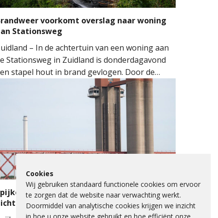
randweer voorkomt overslag naar woning
aan Stationsweg
uidland – In de achtertuin van een woning aan
e Stationsweg in Zuidland is donderdagavond
en stapel hout in brand gevlogen. Door de
nelle inzet van de brandweer kon worden
oorkomen dat het vuur oversloeg naar de
oning.
Cookies
Wij gebruiken standaard functionele cookies om ervoor
pijkenisserbrug twee keer enkele nachten
te zorgen dat de website naar verwachting werkt.
icht voor onderhoud
Doormiddel van analytische cookies krijgen we inzicht
in hoe u onze website gebruikt en hoe efficiënt onze