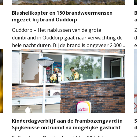
Blushelikopter en 150 brandweermensen
B
ingezet bij brand Ouddorp
Ouddorp – Het nablussen van de grote
Z
duinbrand in Ouddorp gaat naar verwachting de
d
hele nacht duren. Bij de brand is ongeveer 2.000
e
vierkante meter natuur verloren gegaan. De
s
brand ontstond rond 14.00 uur, waarna de
v
n
brandweer groots opschaalde. Tientallen
w
brandweervoertuigen en ongeveer 150
brandweermensen werden ingezet om het vuur
onder controle te krijgen.
l
Kinderdagverblijf aan de Frambozengaard in
S
Spijkenisse ontruimd na mogelijke gaslucht
d