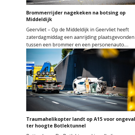
Brommerrijder nagekeken na botsing op
Middeldijk
Geervliet – Op de Middeldijk in Geervliet heeft
zaterdagmiddag een aanrijding plaatsgevonden
tussen een brommer en een personenauto.
Door nog onbekende oorzaak reed de
bestuurder van de brommer achterop de auto.
De klap was dusdanig hard dat de achterruit va
de auto sprong.
Traumahelikopter landt op A15 voor ongeva
ter hoogte Botlektunnel