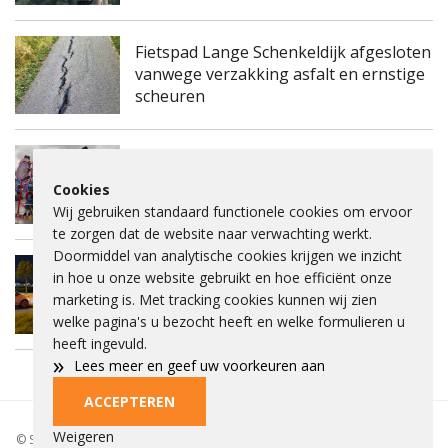
Fietspad Lange Schenkeldijk afgesloten
vanwege verzakking asfalt en ernstige
scheuren
Man uit Rozenburg aangehouden na
zware mishandeling tijdens
Cookies
Paardenmarkt Heenvliet
Wij gebruiken standaard functionele cookies om ervoor
te zorgen dat de website naar verwachting werkt.
Doormiddel van analytische cookies krijgen we inzicht
in hoe u onze website gebruikt en hoe efficiënt onze
Auto op zijkant na botsing met
marketing is. Met tracking cookies kunnen wij zien
verkeerslicht in Spijkenisse
welke pagina's u bezocht heeft en welke formulieren u
heeft ingevuld.
»
Lees meer en geef uw voorkeuren aan
ACCEPTEREN
Privacybeleid
Beleid
Beelden aankopen
Adverteren
Cookies
Weigeren
© Spieke 2026 - Het is niet toegestaan om tekst of beelden over te nemen