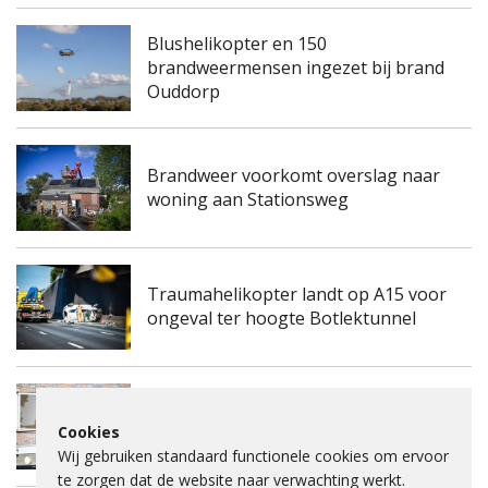
Blushelikopter en 150
brandweermensen ingezet bij brand
Ouddorp
Brandweer voorkomt overslag naar
woning aan Stationsweg
Traumahelikopter landt op A15 voor
ongeval ter hoogte Botlektunnel
Kinderdagverblijf aan de
Frambozengaard in Spijkenisse
Cookies
ontruimd na mogelijke gaslucht
Wij gebruiken standaard functionele cookies om ervoor
te zorgen dat de website naar verwachting werkt.