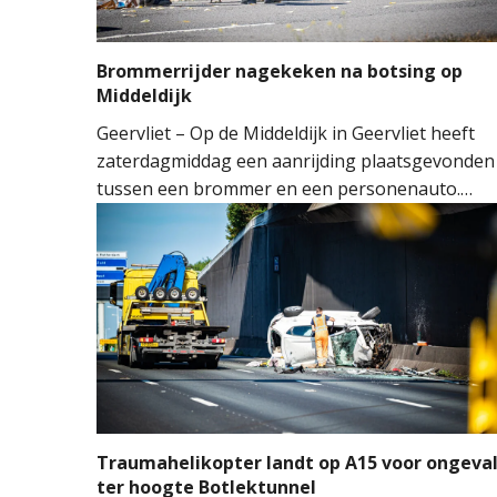
Brommerrijder nagekeken na botsing op
Middeldijk
Geervliet – Op de Middeldijk in Geervliet heeft
zaterdagmiddag een aanrijding plaatsgevonden
tussen een brommer en een personenauto.
Door nog onbekende oorzaak reed de
bestuurder van de brommer achterop de auto.
De klap was dusdanig hard dat de achterruit va
de auto sprong.
Traumahelikopter landt op A15 voor ongeva
ter hoogte Botlektunnel