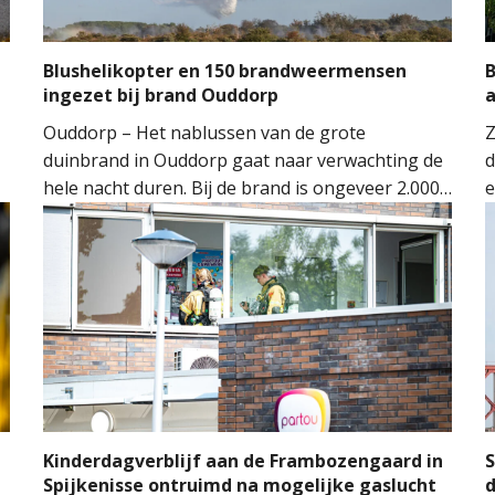
Blushelikopter en 150 brandweermensen
B
ingezet bij brand Ouddorp
Ouddorp – Het nablussen van de grote
Z
duinbrand in Ouddorp gaat naar verwachting de
d
hele nacht duren. Bij de brand is ongeveer 2.000
e
vierkante meter natuur verloren gegaan. De
s
brand ontstond rond 14.00 uur, waarna de
v
n
brandweer groots opschaalde. Tientallen
w
brandweervoertuigen en ongeveer 150
brandweermensen werden ingezet om het vuur
onder controle te krijgen.
l
Kinderdagverblijf aan de Frambozengaard in
S
Spijkenisse ontruimd na mogelijke gaslucht
d