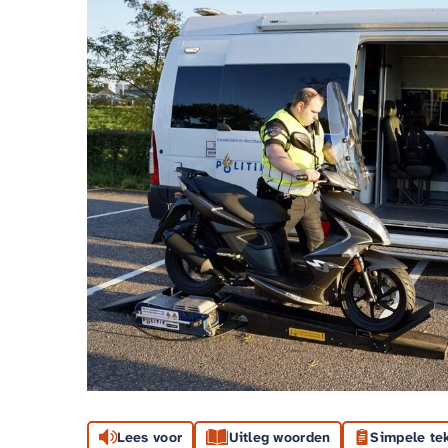
Lees voor
Uitleg woorden
Simpele te