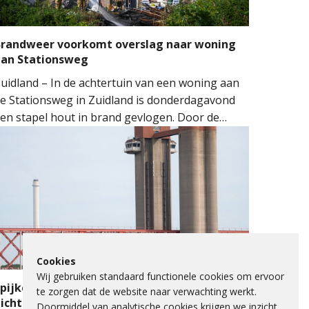
randweer voorkomt overslag naar woning
aan Stationsweg
uidland – In de achtertuin van een woning aan
e Stationsweg in Zuidland is donderdagavond
en stapel hout in brand gevlogen. Door de
nelle inzet van de brandweer kon worden
oorkomen dat het vuur oversloeg naar de
oning.
Cookies
Wij gebruiken standaard functionele cookies om ervoor
pijkenisserbrug twee keer enkele nachten
te zorgen dat de website naar verwachting werkt.
icht voor onderhoud
Doormiddel van analytische cookies krijgen we inzicht