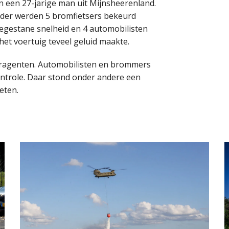
n een 27-jarige man uit Mijnsheerenland.
erder werden 5 bromfietsers bekeurd
egestane snelheid en 4 automobilisten
t voertuig teveel geluid maakte.
toragenten. Automobilisten en brommers
ontrole. Daar stond onder andere een
eten.