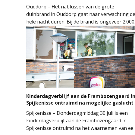
Ouddorp – Het nablussen van de grote
duinbrand in Ouddorp gaat naar verwachting d
hele nacht duren. Bij de brand is ongeveer 2.000
vierkante meter natuur verloren gegaan. De
brand ontstond rond 14.00 uur, waarna de
brandweer groots opschaalde. Tientallen
brandweervoertuigen en ongeveer 150
brandweermensen werden ingezet om het vuur
onder controle te krijgen.
Kinderdagverblijf aan de Frambozengaard i
Spijkenisse ontruimd na mogelijke gaslucht
Spijkenisse – Donderdagmiddag 30 juli is een
kinderdagverblijf aan de Frambozengaard in
Spijkenisse ontruimd na het waarnemen van ee