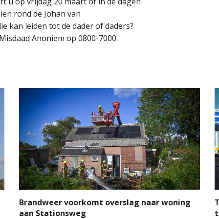
ft u op vrijdag 20 maart of in de dagen
ien rond de Johan van
e kan leiden tot de dader of daders?
d Misdaad Anoniem op 0800-7000.
Brandweer voorkomt overslag naar woning
T
aan Stationsweg
t