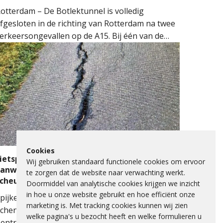
otterdam – De Botlektunnel is volledig
fgesloten in de richting van Rotterdam na twee
erkeersongevallen op de A15. Bij één van de
ngevallen sloeg een auto over de kop.
ulpdiensten kwamen massaal ter plaatse.
eerdere ambulances, de brandweer en het
obiel Medisch Team (MMT) werden ingezet. De
raumahelikopter landde op de snelweg om
edische assistentie te verlenen.
Cookies
ietspad Lange Schenkeldijk afgesloten
Wij gebruiken standaard functionele cookies om ervoor
anwege verzakking asfalt en ernstige
te zorgen dat de website naar verwachting werkt.
scheuren
Doormiddel van analytische cookies krijgen we inzicht
in hoe u onze website gebruikt en hoe efficiënt onze
pijkenisse - Het fietspad op de Lange
marketing is. Met tracking cookies kunnen wij zien
chenkeldijk langs het Spijkenisse Medisch
welke pagina's u bezocht heeft en welke formulieren u
entrum is de komende dagen afgesloten