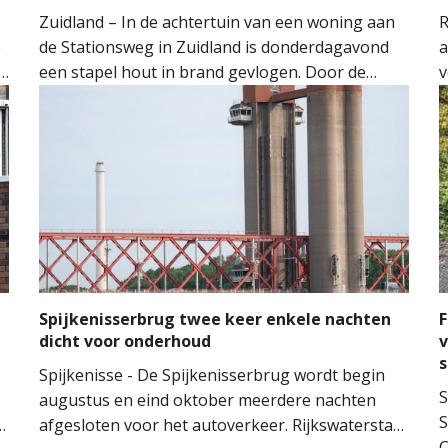
Zuidland – In de achtertuin van een woning aan
R
e
de Stationsweg in Zuidland is donderdagavond
a
een stapel hout in brand gevlogen. Door de
v
snelle inzet van de brandweer kon worden
o
voorkomen dat het vuur oversloeg naar de
H
woning.
M
M
t
m
n
Spijkenisserbrug twee keer enkele nachten
F
dicht voor onderhoud
v
Spijkenisse - De Spijkenisserbrug wordt begin
S
augustus en eind oktober meerdere nachten
S
n
afgesloten voor het autoverkeer. Rijkswaterstaat
C