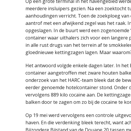
Op een grote terminal in het havengebied werd
meerdere insluipers gezien. Na een zoektocht 
aanhoudingen verricht. Toen de zoekploeg van 
aantrof met een afwijkend zegel was het raak. In
opgeslagen. In de buurt werd een zogenoemde ‘h
container waar uithalers zich voor een langere
in alle rust drugs van het terrein af te smokkel
gloednieuwe kettingzagen lagen. Maar waarom
Het antwoord volgde enkele dagen later. In he
container aangetroffen met zware houten balken 
onderzoek van het HARC-team bleek dat de bewu
eerder genoemde hotelcontainer stond. Onder d
vervolgens 889 kilo cocaïne aan. De kettingzag
balken door te zagen om zo bij de cocaïne te k
Op 19 mei werd vervolgens een controle uitgevo
haven. En die verdenking bleek terecht, want a
Bijzondere Bijstand van de Douane 20 tassen met