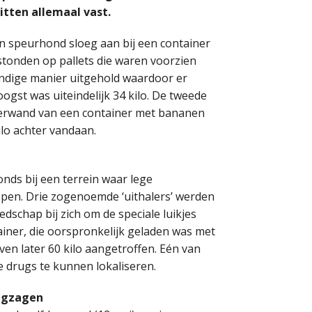
tten allemaal vast.
n speurhond sloeg aan bij een container
tonden op pallets die waren voorzien
ndige manier uitgehold waardoor er
gst was uiteindelijk 34 kilo. De tweede
erwand van een container met bananen
lo achter vandaan.
onds bij een terrein waar lege
open. Drie zogenoemde ‘uithalers’ werden
schap bij zich om de speciale luikjes
iner, die oorspronkelijk geladen was met
en later 60 kilo aangetroffen. Eén van
 drugs te kunnen lokaliseren.
ingzagen