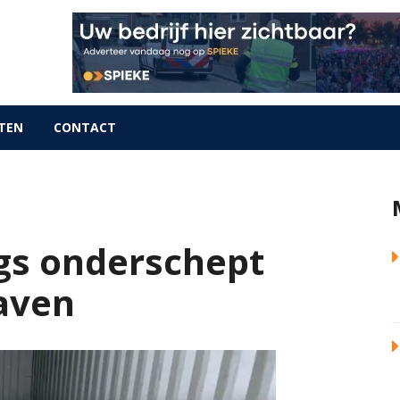
TEN
CONTACT
gs onderschept
aven