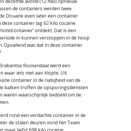
en dezelfde avond (12 mei) opnieuw
tussen de containers werden twee
de Douane even later een container
 deze container lag 62 kilo cocaïne
otelcontainer’ ontdekt. Dat is een
 periode in kunnen verstoppen in de hoop
en. Opvallend was dat in deze container
?
t Brabantse Roosendaal werd een
waar iets niet aan klopte. Uit
ste container in de nabijheid van de
e balken troffen de opsporingsdiensten
en waren waarschijnlijk bedoeld om de
omen.
erd rond een verdachte container in de
chter de stalen deuren vond het Team
 maar liefst 698 kilo cocaïne.