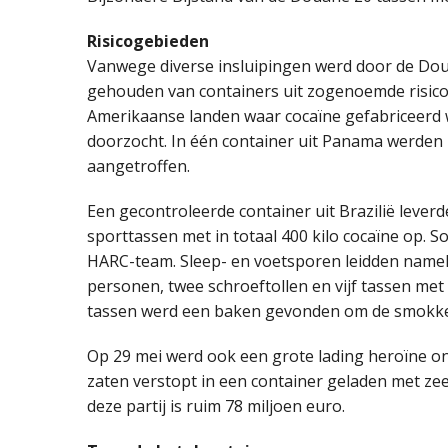
Risicogebieden
Vanwege diverse insluipingen werd door de Dou
gehouden van containers uit zogenoemde risicola
Amerikaanse landen waar cocaïne gefabriceerd w
doorzocht. In één container uit Panama werden 1
aangetroffen.
Een gecontroleerde container uit Brazilië lever
sporttassen met in totaal 400 kilo cocaïne op. 
HARC-team. Sleep- en voetsporen leidden nameli
personen, twee schroeftollen en vijf tassen met i
tassen werd een baken gevonden om de smokkelw
Op 29 mei werd ook een grote lading heroïne ond
zaten verstopt in een container geladen met zee
deze partij is ruim 78 miljoen euro.