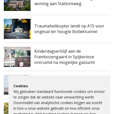
woning aan Stationsweg
Traumahelikopter landt op A15 voor
ongeval ter hoogte Botlektunnel
Kinderdagverblijf aan de
Frambozengaard in Spijkenisse
ontruimd na mogelijke gaslucht
Spijkenisserbrug twee keer enkele
Cookies
nachten dicht voor onderhoud
Wij gebruiken standaard functionele cookies om ervoor
te zorgen dat de website naar verwachting werkt.
Doormiddel van analytische cookies krijgen we inzicht
Fietspad Lange Schenkeldijk afgesloten
in hoe u onze website gebruikt en hoe efficiënt onze
vanwege verzakking asfalt en ernstige
marketing is. Met tracking cookies kunnen wij zien