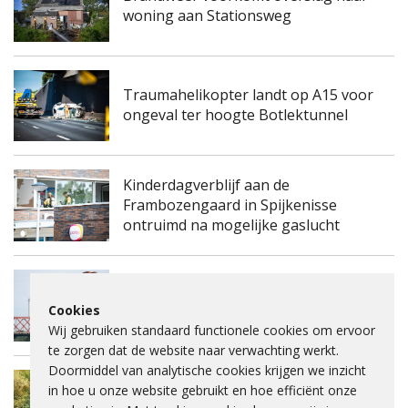
woning aan Stationsweg
Traumahelikopter landt op A15 voor
ongeval ter hoogte Botlektunnel
Kinderdagverblijf aan de
Frambozengaard in Spijkenisse
ontruimd na mogelijke gaslucht
Spijkenisserbrug twee keer enkele
Cookies
nachten dicht voor onderhoud
Wij gebruiken standaard functionele cookies om ervoor
te zorgen dat de website naar verwachting werkt.
Doormiddel van analytische cookies krijgen we inzicht
Fietspad Lange Schenkeldijk afgesloten
in hoe u onze website gebruikt en hoe efficiënt onze
vanwege verzakking asfalt en ernstige