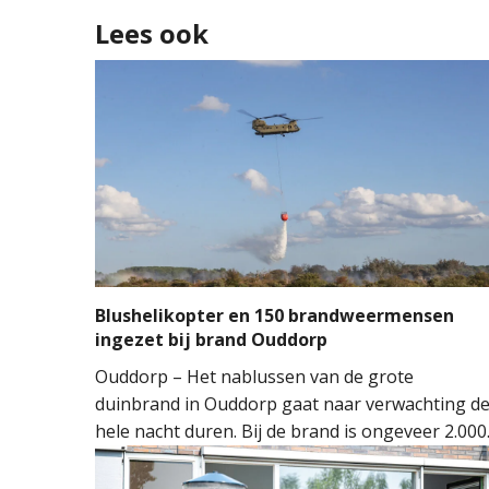
Lees ook
Blushelikopter en 150 brandweermensen
ingezet bij brand Ouddorp
Ouddorp – Het nablussen van de grote
duinbrand in Ouddorp gaat naar verwachting d
hele nacht duren. Bij de brand is ongeveer 2.000
vierkante meter natuur verloren gegaan. De
brand ontstond rond 14.00 uur, waarna de