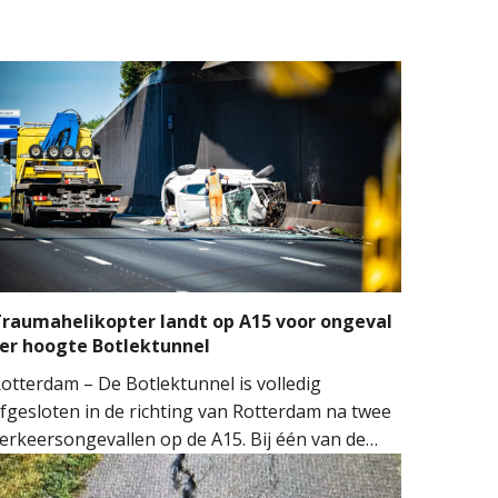
raumahelikopter landt op A15 voor ongeval
er hoogte Botlektunnel
otterdam – De Botlektunnel is volledig
fgesloten in de richting van Rotterdam na twee
erkeersongevallen op de A15. Bij één van de
ngevallen sloeg een auto over de kop.
ulpdiensten kwamen massaal ter plaatse.