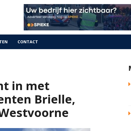
TEN
CONTACT
t in met
nten Brielle,
n Westvoorne