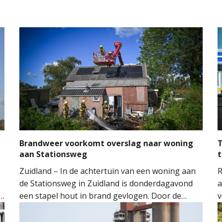
Brandweer voorkomt overslag naar woning
T
aan Stationsweg
t
Zuidland – In de achtertuin van een woning aan
R
e
de Stationsweg in Zuidland is donderdagavond
a
een stapel hout in brand gevlogen. Door de
v
snelle inzet van de brandweer kon worden
o
voorkomen dat het vuur oversloeg naar de
H