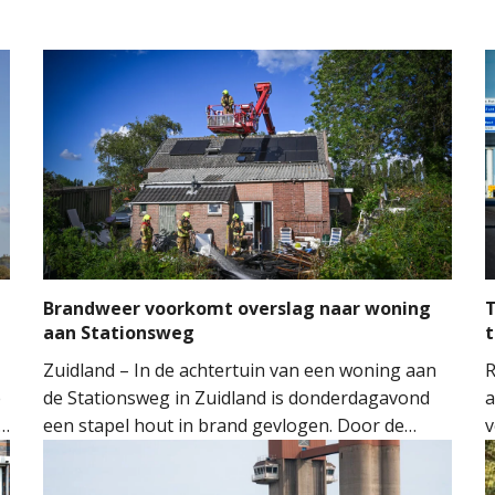
Brandweer voorkomt overslag naar woning
T
aan Stationsweg
t
Zuidland – In de achtertuin van een woning aan
R
e
de Stationsweg in Zuidland is donderdagavond
a
een stapel hout in brand gevlogen. Door de
v
snelle inzet van de brandweer kon worden
o
voorkomen dat het vuur oversloeg naar de
H