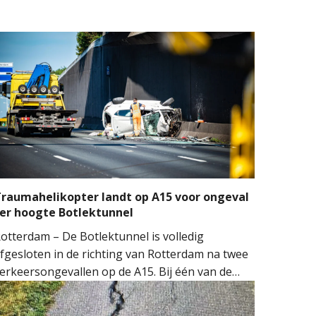
raumahelikopter landt op A15 voor ongeval
er hoogte Botlektunnel
otterdam – De Botlektunnel is volledig
fgesloten in de richting van Rotterdam na twee
erkeersongevallen op de A15. Bij één van de
ngevallen sloeg een auto over de kop.
ulpdiensten kwamen massaal ter plaatse.