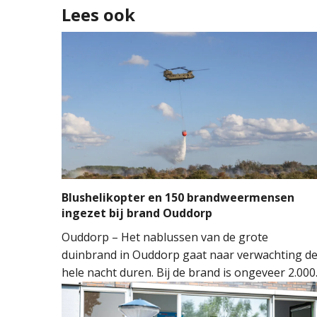
Lees ook
Blushelikopter en 150 brandweermensen
ingezet bij brand Ouddorp
Ouddorp – Het nablussen van de grote
duinbrand in Ouddorp gaat naar verwachting d
hele nacht duren. Bij de brand is ongeveer 2.000
vierkante meter natuur verloren gegaan. De
brand ontstond rond 14.00 uur, waarna de