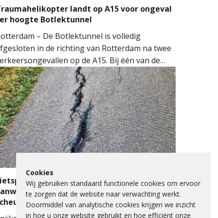
raumahelikopter landt op A15 voor ongeval
er hoogte Botlektunnel
otterdam – De Botlektunnel is volledig
fgesloten in de richting van Rotterdam na twee
erkeersongevallen op de A15. Bij één van de
ngevallen sloeg een auto over de kop.
ulpdiensten kwamen massaal ter plaatse.
eerdere ambulances, de brandweer en het
obiel Medisch Team (MMT) werden ingezet. De
raumahelikopter landde op de snelweg om
edische assistentie te verlenen.
Cookies
ietspad Lange Schenkeldijk afgesloten
Wij gebruiken standaard functionele cookies om ervoor
anwege verzakking asfalt en ernstige
te zorgen dat de website naar verwachting werkt.
scheuren
Doormiddel van analytische cookies krijgen we inzicht
in hoe u onze website gebruikt en hoe efficiënt onze