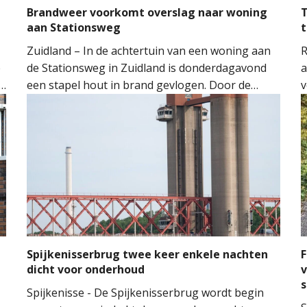
Brandweer voorkomt overslag naar woning
T
aan Stationsweg
t
Zuidland – In de achtertuin van een woning aan
R
e
de Stationsweg in Zuidland is donderdagavond
a
een stapel hout in brand gevlogen. Door de
v
snelle inzet van de brandweer kon worden
o
voorkomen dat het vuur oversloeg naar de
H
woning.
M
M
t
m
n
Spijkenisserbrug twee keer enkele nachten
F
dicht voor onderhoud
v
Spijkenisse - De Spijkenisserbrug wordt begin