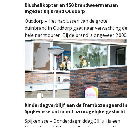
Blushelikopter en 150 brandweermensen
ingezet bij brand Ouddorp
Ouddorp – Het nablussen van de grote
duinbrand in Ouddorp gaat naar verwachting d
hele nacht duren. Bij de brand is ongeveer 2.000
vierkante meter natuur verloren gegaan. De
brand ontstond rond 14.00 uur, waarna de
brandweer groots opschaalde. Tientallen
brandweervoertuigen en ongeveer 150
brandweermensen werden ingezet om het vuur
onder controle te krijgen.
Kinderdagverblijf aan de Frambozengaard i
Spijkenisse ontruimd na mogelijke gaslucht
Spijkenisse – Donderdagmiddag 30 juli is een