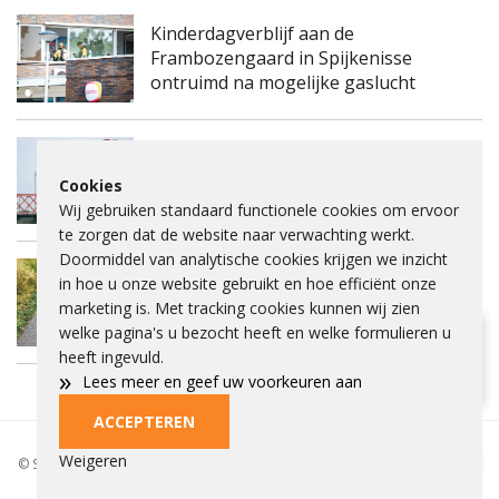
Kinderdagverblijf aan de
Frambozengaard in Spijkenisse
ontruimd na mogelijke gaslucht
Spijkenisserbrug twee keer enkele
Cookies
nachten dicht voor onderhoud
Wij gebruiken standaard functionele cookies om ervoor
te zorgen dat de website naar verwachting werkt.
Doormiddel van analytische cookies krijgen we inzicht
Fietspad Lange Schenkeldijk afgesloten
in hoe u onze website gebruikt en hoe efficiënt onze
vanwege verzakking asfalt en ernstige
marketing is. Met tracking cookies kunnen wij zien
scheuren
welke pagina's u bezocht heeft en welke formulieren u
Hulp bij lezen?
heeft ingevuld.
»
Klik dan op het vraagteken.
Lees meer en geef uw voorkeuren aan
ACCEPTEREN
Privacybeleid
Beleid
Beelden aankopen
Adverteren
Cookies
Weigeren
© Spieke 2026 - Het is niet toegestaan om tekst of beelden over te nemen
of gebruiken zonder toestemming.