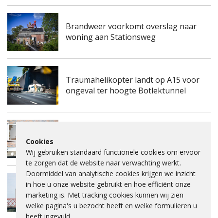
Brandweer voorkomt overslag naar
woning aan Stationsweg
Traumahelikopter landt op A15 voor
ongeval ter hoogte Botlektunnel
Kinderdagverblijf aan de
Frambozengaard in Spijkenisse
Cookies
ontruimd na mogelijke gaslucht
Wij gebruiken standaard functionele cookies om ervoor
te zorgen dat de website naar verwachting werkt.
Doormiddel van analytische cookies krijgen we inzicht
in hoe u onze website gebruikt en hoe efficiënt onze
Spijkenisserbrug twee keer enkele
marketing is. Met tracking cookies kunnen wij zien
nachten dicht voor onderhoud
welke pagina's u bezocht heeft en welke formulieren u
heeft ingevuld.