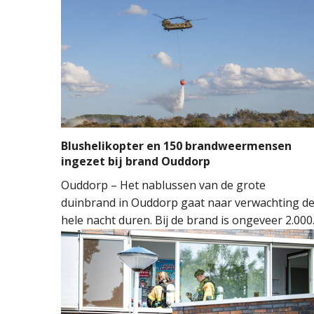
Blushelikopter en 150 brandweermensen
ingezet bij brand Ouddorp
Ouddorp – Het nablussen van de grote
duinbrand in Ouddorp gaat naar verwachting d
hele nacht duren. Bij de brand is ongeveer 2.000
vierkante meter natuur verloren gegaan. De
brand ontstond rond 14.00 uur, waarna de
brandweer groots opschaalde. Tientallen
brandweervoertuigen en ongeveer 150
brandweermensen werden ingezet om het vuur