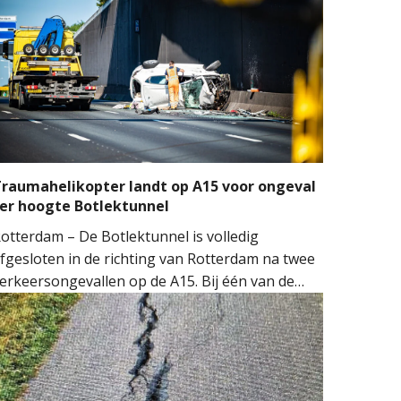
raumahelikopter landt op A15 voor ongeval
er hoogte Botlektunnel
otterdam – De Botlektunnel is volledig
fgesloten in de richting van Rotterdam na twee
erkeersongevallen op de A15. Bij één van de
ngevallen sloeg een auto over de kop.
ulpdiensten kwamen massaal ter plaatse.
eerdere ambulances, de brandweer en het
obiel Medisch Team (MMT) werden ingezet. De
raumahelikopter landde op de snelweg om