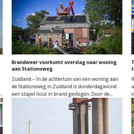
Brandweer voorkomt overslag naar woning
T
aan Stationsweg
t
Zuidland – In de achtertuin van een woning aan
R
e
de Stationsweg in Zuidland is donderdagavond
a
een stapel hout in brand gevlogen. Door de
v
snelle inzet van de brandweer kon worden
o
voorkomen dat het vuur oversloeg naar de
H
woning.
M
M
t