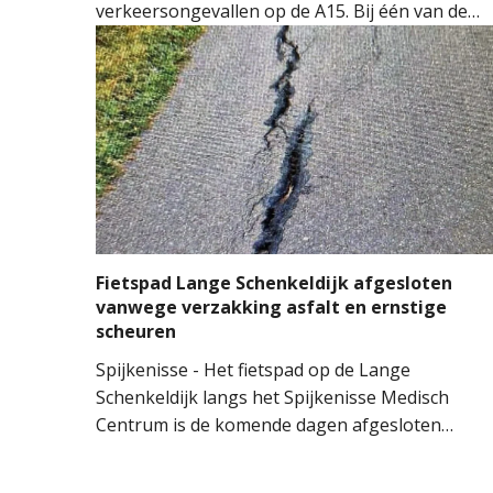
verkeersongevallen op de A15. Bij één van de
ongevallen sloeg een auto over de kop.
Hulpdiensten kwamen massaal ter plaatse.
Meerdere ambulances, de brandweer en het
Mobiel Medisch Team (MMT) werden ingezet. D
traumahelikopter landde op de snelweg om
medische assistentie te verlenen.
Fietspad Lange Schenkeldijk afgesloten
vanwege verzakking asfalt en ernstige
scheuren
Spijkenisse - Het fietspad op de Lange
Schenkeldijk langs het Spijkenisse Medisch
Centrum is de komende dagen afgesloten
vanwege een onveilige situatie. Een deel van het
asfalt is verzakt en op het fietspad zijn ook