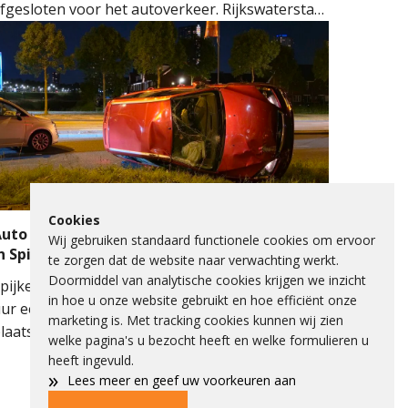
fgesloten voor het autoverkeer. Rijkswaterstaat
oert onderhoud uit aan de evenwichtskabels
an de brug. De werkzaamheden vinden plaats
an beide kanten van de brug: eerst aan de kant
an Hoogvliet en later aan de kant van
pijkenisse.
Cookies
uto op zijkant na botsing met verkeerslicht
Wij gebruiken standaard functionele cookies om ervoor
n Spijkenisse
te zorgen dat de website naar verwachting werkt.
Doormiddel van analytische cookies krijgen we inzicht
pijkenisse – Maandagavond heeft rond 22.40
in hoe u onze website gebruikt en hoe efficiënt onze
ur een eenzijdig verkeersongeval
marketing is. Met tracking cookies kunnen wij zien
laatsgevonden op de Schenkelweg in
welke pagina's u bezocht heeft en welke formulieren u
pijkenisse. Het ongeval gebeurde net na de
heeft ingevuld.
»
ruising met de Elementenweg. Een
Lees meer en geef uw voorkeuren aan
utomobiliste raakte door nog onbekende