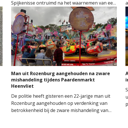
Spijkenisse ontruimd na het waarnemen van een
a
mogelijke gaslucht. De aanwezige kinderen en
v
begeleiders konden het gebouw na de melding
v
aan de hulpdiensten veilig verlaten.
a
e
v
S
Man uit Rozenburg aangehouden na zware
A
mishandeling tijdens Paardenmarkt
i
Heenvliet
S
De politie heeft gisteren een 22-jarige man uit
u
Rozenburg aangehouden op verdenking van
p
betrokkenheid bij de zware mishandeling van
S
een 33-jarige man tijdens de Paardenmarkt in
k
Heenvliet. Het onderzoek is nog in volle gang.
a