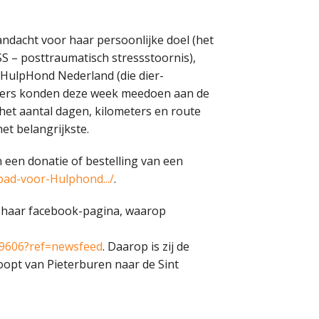
aandacht voor haar persoonlijke doel (het
S – posttraumatisch stressstoornis),
HulpHond Nederland (die dier-
emers konden deze week meedoen aan de
 het aantal dagen, kilometers en route
et belangrijkste.
 een donatie of bestelling van een
rpad-voor-Hulphond.../
.
 haar facebook-pagina, waarop
99606?ref=newsfeed
. Daarop is zij de
oopt van Pieterburen naar de Sint