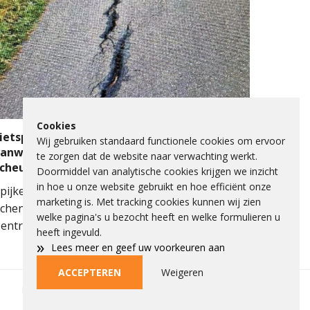
ulpdiensten kwamen massaal ter plaatse.
eerdere ambulances, de brandweer en het
obiel Medisch Team (MMT) werden ingezet. De
raumahelikopter landde op de snelweg om
edische assistentie te verlenen.
Cookies
ietspad Lange Schenkeldijk afgesloten
Wij gebruiken standaard functionele cookies om ervoor
anwege verzakking asfalt en ernstige
te zorgen dat de website naar verwachting werkt.
scheuren
Doormiddel van analytische cookies krijgen we inzicht
in hoe u onze website gebruikt en hoe efficiënt onze
pijkenisse - Het fietspad op de Lange
marketing is. Met tracking cookies kunnen wij zien
chenkeldijk langs het Spijkenisse Medisch
welke pagina's u bezocht heeft en welke formulieren u
entrum is de komende dagen afgesloten
heeft ingevuld.
anwege een onveilige situatie. Een deel van het
»
Lees meer en geef uw voorkeuren aan
sfalt is verzakt en op het fietspad zijn ook
Weigeren
ACCEPTEREN
rnstige scheuren ontstaan.
Privacybeleid
Beleid
Beelden aankopen
Adverteren
Cookies