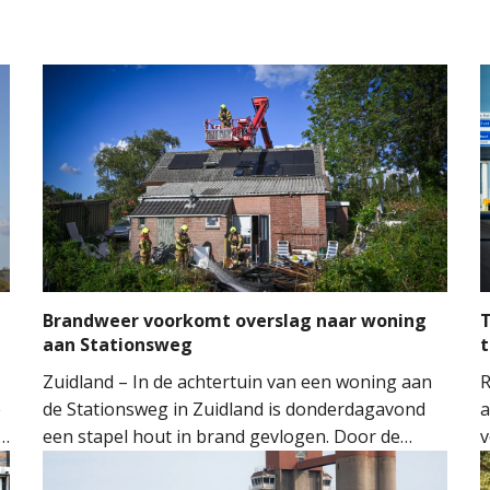
Brandweer voorkomt overslag naar woning
T
aan Stationsweg
t
Zuidland – In de achtertuin van een woning aan
R
e
de Stationsweg in Zuidland is donderdagavond
a
een stapel hout in brand gevlogen. Door de
v
snelle inzet van de brandweer kon worden
o