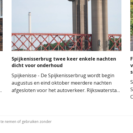
voorkomen dat het vuur oversloeg naar de
H
woning.
M
M
t
m
n
Spijkenisserbrug twee keer enkele nachten
F
dicht voor onderhoud
v
Spijkenisse - De Spijkenisserbrug wordt begin
S
augustus en eind oktober meerdere nachten
S
n
afgesloten voor het autoverkeer. Rijkswaterstaat
C
voert onderhoud uit aan de evenwichtskabels
v
van de brug. De werkzaamheden vinden plaats
a
aan beide kanten van de brug: eerst aan de kant
e
van Hoogvliet en later aan de kant van
r te nemen of gebruiken zonder
Spijkenisse.