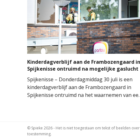
brand ontstond rond 14.00 uur, waarna de
brandweer groots opschaalde. Tientallen
brandweervoertuigen en ongeveer 150
brandweermensen werden ingezet om het vuur
onder controle te krijgen.
Kinderdagverblijf aan de Frambozengaard i
Spijkenisse ontruimd na mogelijke gaslucht
Spijkenisse – Donderdagmiddag 30 juli is een
kinderdagverblijf aan de Frambozengaard in
Spijkenisse ontruimd na het waarnemen van ee
mogelijke gaslucht. De aanwezige kinderen en
begeleiders konden het gebouw na de melding
aan de hulpdiensten veilig verlaten.
© Spieke 2026 - Het is niet toegestaan om tekst of beelden ove
toestemming.