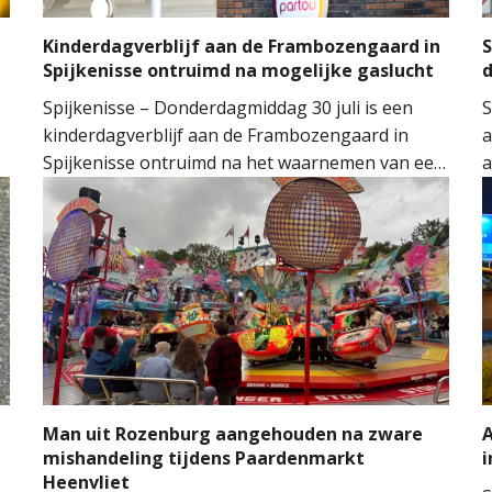
l
Kinderdagverblijf aan de Frambozengaard in
S
Spijkenisse ontruimd na mogelijke gaslucht
d
Spijkenisse – Donderdagmiddag 30 juli is een
S
kinderdagverblijf aan de Frambozengaard in
a
Spijkenisse ontruimd na het waarnemen van een
a
mogelijke gaslucht. De aanwezige kinderen en
v
begeleiders konden het gebouw na de melding
v
aan de hulpdiensten veilig verlaten.
a
e
v
S
Man uit Rozenburg aangehouden na zware
A
mishandeling tijdens Paardenmarkt
i
Heenvliet