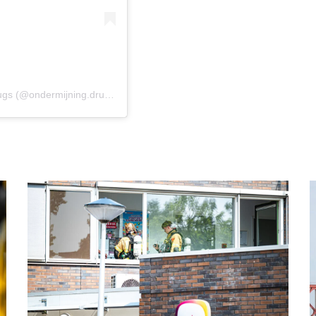
Een bericht gedeeld door wijkagent ondermijning & drugs (@ondermijning.drugs_nissewaard)