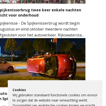
pijkenisserbrug twee keer enkele nachten
icht voor onderhoud
pijkenisse - De Spijkenisserbrug wordt begin
ugustus en eind oktober meerdere nachten
fgesloten voor het autoverkeer. Rijkswaterstaat
oert onderhoud uit aan de evenwichtskabels
an de brug. De werkzaamheden vinden plaats
an beide kanten van de brug: eerst aan de kant
an Hoogvliet en later aan de kant van
pijkenisse.
Cookies
uto op zijkant na botsing met verkeerslicht
Wij gebruiken standaard functionele cookies om ervoor
n Spijkenisse
te zorgen dat de website naar verwachting werkt.
Doormiddel van analytische cookies krijgen we inzicht