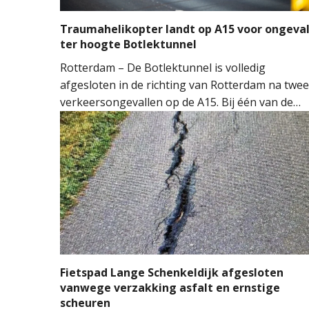
Traumahelikopter landt op A15 voor ongeva
ter hoogte Botlektunnel
Rotterdam – De Botlektunnel is volledig
afgesloten in de richting van Rotterdam na twee
verkeersongevallen op de A15. Bij één van de
ongevallen sloeg een auto over de kop.
Hulpdiensten kwamen massaal ter plaatse.
Meerdere ambulances, de brandweer en het
Mobiel Medisch Team (MMT) werden ingezet. D
traumahelikopter landde op de snelweg om
medische assistentie te verlenen.
Fietspad Lange Schenkeldijk afgesloten
vanwege verzakking asfalt en ernstige
scheuren