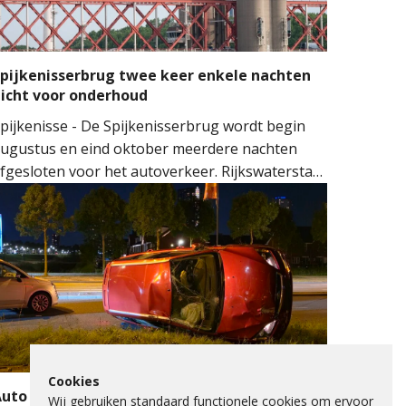
pijkenisserbrug twee keer enkele nachten
icht voor onderhoud
pijkenisse - De Spijkenisserbrug wordt begin
ugustus en eind oktober meerdere nachten
fgesloten voor het autoverkeer. Rijkswaterstaat
oert onderhoud uit aan de evenwichtskabels
an de brug. De werkzaamheden vinden plaats
an beide kanten van de brug: eerst aan de kant
an Hoogvliet en later aan de kant van
pijkenisse.
Cookies
uto op zijkant na botsing met verkeerslicht
Wij gebruiken standaard functionele cookies om ervoor