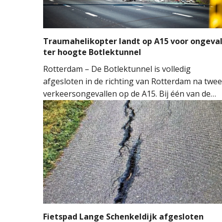
Traumahelikopter landt op A15 voor ongeva
ter hoogte Botlektunnel
Rotterdam – De Botlektunnel is volledig
afgesloten in de richting van Rotterdam na twee
verkeersongevallen op de A15. Bij één van de
ongevallen sloeg een auto over de kop.
Hulpdiensten kwamen massaal ter plaatse.
Meerdere ambulances, de brandweer en het
Mobiel Medisch Team (MMT) werden ingezet. D
traumahelikopter landde op de snelweg om
medische assistentie te verlenen.
Fietspad Lange Schenkeldijk afgesloten