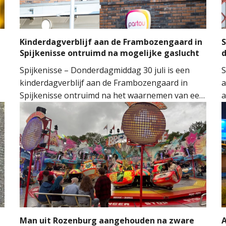
l
Kinderdagverblijf aan de Frambozengaard in
S
Spijkenisse ontruimd na mogelijke gaslucht
d
Spijkenisse – Donderdagmiddag 30 juli is een
S
kinderdagverblijf aan de Frambozengaard in
a
Spijkenisse ontruimd na het waarnemen van een
a
mogelijke gaslucht. De aanwezige kinderen en
v
begeleiders konden het gebouw na de melding
v
aan de hulpdiensten veilig verlaten.
a
e
v
S
Man uit Rozenburg aangehouden na zware
A