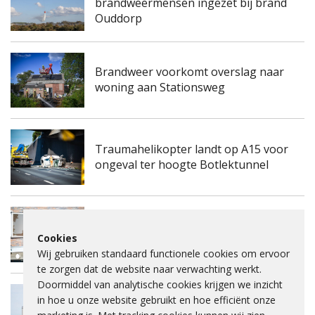
brandweermensen ingezet bij brand
Ouddorp
Brandweer voorkomt overslag naar
woning aan Stationsweg
Traumahelikopter landt op A15 voor
ongeval ter hoogte Botlektunnel
Kinderdagverblijf aan de
Frambozengaard in Spijkenisse
Cookies
ontruimd na mogelijke gaslucht
Wij gebruiken standaard functionele cookies om ervoor
te zorgen dat de website naar verwachting werkt.
Doormiddel van analytische cookies krijgen we inzicht
in hoe u onze website gebruikt en hoe efficiënt onze
Spijkenisserbrug twee keer enkele