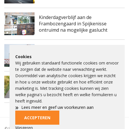
Kinderdagverblijf aan de
Frambozengaard in Spijkenisse
ontruimd na mogelijke gaslucht
Spijkenisserbrug twee keer enkele
Cookies
nachten dicht voor onderhoud
Wij gebruiken standaard functionele cookies om ervoor
te zorgen dat de website naar verwachting werkt.
Doormiddel van analytische cookies krijgen we inzicht
Fietspad Lange Schenkeldijk afgesloten
in hoe u onze website gebruikt en hoe efficiënt onze
vanwege verzakking asfalt en ernstige
marketing is. Met tracking cookies kunnen wij zien
scheuren
welke pagina's u bezocht heeft en welke formulieren u
heeft ingevuld.
»
Lees meer en geef uw voorkeuren aan
ACCEPTEREN
Privacybeleid
Beleid
Beelden aankopen
Adverteren
Cookies
Weigeren
© Spieke 2026 - Het is niet toegestaan om tekst of beelden over te nemen