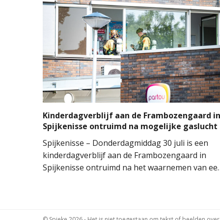
vierkante meter natuur verloren gegaan. De
brand ontstond rond 14.00 uur, waarna de
brandweer groots opschaalde. Tientallen
brandweervoertuigen en ongeveer 150
brandweermensen werden ingezet om het vuur
onder controle te krijgen.
Kinderdagverblijf aan de Frambozengaard i
Spijkenisse ontruimd na mogelijke gaslucht
Spijkenisse – Donderdagmiddag 30 juli is een
kinderdagverblijf aan de Frambozengaard in
Spijkenisse ontruimd na het waarnemen van ee
mogelijke gaslucht. De aanwezige kinderen en
begeleiders konden het gebouw na de melding
aan de hulpdiensten veilig verlaten.
© Spieke 2026 - Het is niet toegestaan om tekst of beelden ove