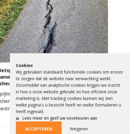
ngevallen sloeg een auto over de kop.
ulpdiensten kwamen massaal ter plaatse.
eerdere ambulances, de brandweer en het
obiel Medisch Team (MMT) werden ingezet. De
raumahelikopter landde op de snelweg om
edische assistentie te verlenen.
Cookies
ietspad Lange Schenkeldijk afgesloten
Wij gebruiken standaard functionele cookies om ervoor
anwege verzakking asfalt en ernstige
te zorgen dat de website naar verwachting werkt.
scheuren
Doormiddel van analytische cookies krijgen we inzicht
in hoe u onze website gebruikt en hoe efficiënt onze
pijkenisse - Het fietspad op de Lange
marketing is. Met tracking cookies kunnen wij zien
chenkeldijk langs het Spijkenisse Medisch
welke pagina's u bezocht heeft en welke formulieren u
entrum is de komende dagen afgesloten
heeft ingevuld.
anwege een onveilige situatie. Een deel van het
»
Lees meer en geef uw voorkeuren aan
sfalt is verzakt en op het fietspad zijn ook
Weigeren
ACCEPTEREN
rnstige scheuren ontstaan.