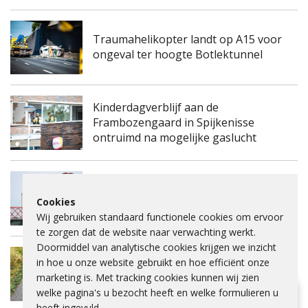
Traumahelikopter landt op A15 voor
ongeval ter hoogte Botlektunnel
Kinderdagverblijf aan de
Frambozengaard in Spijkenisse
ontruimd na mogelijke gaslucht
Spijkenisserbrug twee keer enkele
Cookies
nachten dicht voor onderhoud
Wij gebruiken standaard functionele cookies om ervoor
te zorgen dat de website naar verwachting werkt.
Doormiddel van analytische cookies krijgen we inzicht
Fietspad Lange Schenkeldijk afgesloten
in hoe u onze website gebruikt en hoe efficiënt onze
vanwege verzakking asfalt en ernstige
marketing is. Met tracking cookies kunnen wij zien
scheuren
welke pagina's u bezocht heeft en welke formulieren u
Hulp bij lezen?
heeft ingevuld.