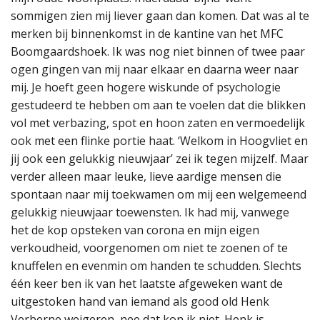
sommigen zien mij liever gaan dan komen. Dat was al te
merken bij binnenkomst in de kantine van het MFC
Boomgaardshoek. Ik was nog niet binnen of twee paar
ogen gingen van mij naar elkaar en daarna weer naar
mij. Je hoeft geen hogere wiskunde of psychologie
gestudeerd te hebben om aan te voelen dat die blikken
vol met verbazing, spot en hoon zaten en vermoedelijk
ook met een flinke portie haat. ‘Welkom in Hoogvliet en
jij ook een gelukkig nieuwjaar’ zei ik tegen mijzelf. Maar
verder alleen maar leuke, lieve aardige mensen die
spontaan naar mij toekwamen om mij een welgemeend
gelukkig nieuwjaar toewensten. Ik had mij, vanwege
het de kop opsteken van corona en mijn eigen
verkoudheid, voorgenomen om niet te zoenen of te
knuffelen en evenmin om handen te schudden. Slechts
één keer ben ik van het laatste afgeweken want de
uitgestoken hand van iemand als good old Henk
Verberne weigeren, nee dat kon ik niet. Henk is