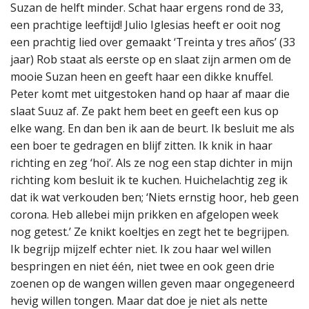
Suzan de helft minder. Schat haar ergens rond de 33,
een prachtige leeftijd! Julio Iglesias heeft er ooit nog
een prachtig lied over gemaakt ‘Treinta y tres años’ (33
jaar) Rob staat als eerste op en slaat zijn armen om de
mooie Suzan heen en geeft haar een dikke knuffel.
Peter komt met uitgestoken hand op haar af maar die
slaat Suuz af. Ze pakt hem beet en geeft een kus op
elke wang. En dan ben ik aan de beurt. Ik besluit me als
een boer te gedragen en blijf zitten. Ik knik in haar
richting en zeg ‘hoi’. Als ze nog een stap dichter in mijn
richting kom besluit ik te kuchen. Huichelachtig zeg ik
dat ik wat verkouden ben; ‘Niets ernstig hoor, heb geen
corona. Heb allebei mijn prikken en afgelopen week
nog getest.’ Ze knikt koeltjes en zegt het te begrijpen.
Ik begrijp mijzelf echter niet. Ik zou haar wel willen
bespringen en niet één, niet twee en ook geen drie
zoenen op de wangen willen geven maar ongegeneerd
hevig willen tongen. Maar dat doe je niet als nette