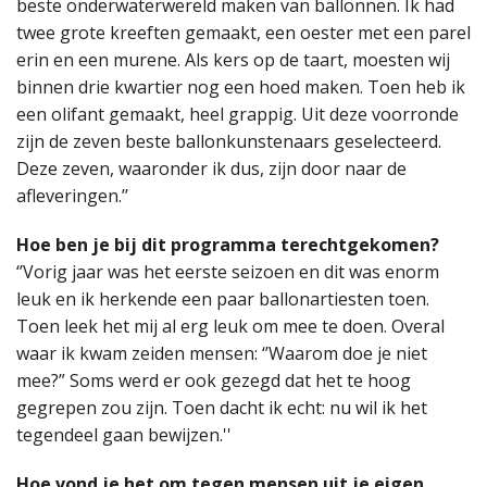
beste onderwaterwereld maken van ballonnen. Ik had
twee grote kreeften gemaakt, een oester met een parel
erin en een murene. Als kers op de taart, moesten wij
binnen drie kwartier nog een hoed maken. Toen heb ik
een olifant gemaakt, heel grappig. Uit deze voorronde
zijn de zeven beste ballonkunstenaars geselecteerd.
Deze zeven, waaronder ik dus, zijn door naar de
afleveringen.’’
Hoe ben je bij dit programma terechtgekomen?
‘’Vorig jaar was het eerste seizoen en dit was enorm
leuk en ik herkende een paar ballonartiesten toen.
Toen leek het mij al erg leuk om mee te doen. Overal
waar ik kwam zeiden mensen: ‘’Waarom doe je niet
mee?” Soms werd er ook gezegd dat het te hoog
gegrepen zou zijn. Toen dacht ik echt: nu wil ik het
tegendeel gaan bewijzen.''
Hoe vond je het om tegen mensen uit je eigen