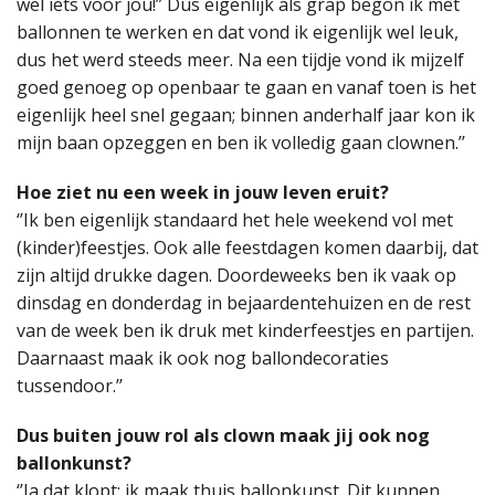
wel iets voor jou!” Dus eigenlijk als grap begon ik met
ballonnen te werken en dat vond ik eigenlijk wel leuk,
dus het werd steeds meer. Na een tijdje vond ik mijzelf
goed genoeg op openbaar te gaan en vanaf toen is het
eigenlijk heel snel gegaan; binnen anderhalf jaar kon ik
mijn baan opzeggen en ben ik volledig gaan clownen.’’
Hoe ziet nu een week in jouw leven eruit?
‘’Ik ben eigenlijk standaard het hele weekend vol met
(kinder)feestjes. Ook alle feestdagen komen daarbij, dat
zijn altijd drukke dagen. Doordeweeks ben ik vaak op
dinsdag en donderdag in bejaardentehuizen en de rest
van de week ben ik druk met kinderfeestjes en partijen.
Daarnaast maak ik ook nog ballondecoraties
tussendoor.’’
Dus buiten jouw rol als clown maak jij ook nog
ballonkunst?
‘’Ja dat klopt; ik maak thuis ballonkunst. Dit kunnen