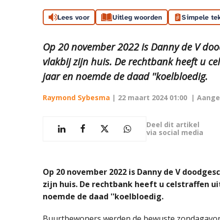
Lees voor
Uitleg woorden
Simpele te
Op 20 november 2022 is Danny de V doo
vlakbij zijn huis. De rechtbank heeft u c
jaar en noemde de daad ''koelbloedig.
Raymond Sybesma
|
22 maart 2024 01:00
| Aange
Deel dit artikel
via social media
Op 20 november 2022 is Danny de V doodgesc
zijn huis. De rechtbank heeft u celstraffen u
noemde de daad ''koelbloedig.
Buurtbewoners werden de bewuste zondagavond