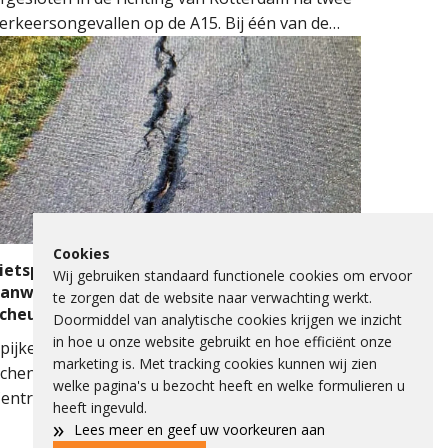
erkeersongevallen op de A15. Bij één van de
ngevallen sloeg een auto over de kop.
ulpdiensten kwamen massaal ter plaatse.
eerdere ambulances, de brandweer en het
obiel Medisch Team (MMT) werden ingezet. De
raumahelikopter landde op de snelweg om
edische assistentie te verlenen.
Cookies
ietspad Lange Schenkeldijk afgesloten
Wij gebruiken standaard functionele cookies om ervoor
anwege verzakking asfalt en ernstige
te zorgen dat de website naar verwachting werkt.
scheuren
Doormiddel van analytische cookies krijgen we inzicht
in hoe u onze website gebruikt en hoe efficiënt onze
pijkenisse - Het fietspad op de Lange
marketing is. Met tracking cookies kunnen wij zien
chenkeldijk langs het Spijkenisse Medisch
welke pagina's u bezocht heeft en welke formulieren u
entrum is de komende dagen afgesloten
heeft ingevuld.
anwege een onveilige situatie. Een deel van het
»
Lees meer en geef uw voorkeuren aan