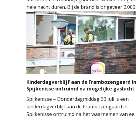
hele nacht duren. Bij de brand is ongeveer 2.000
vierkante meter natuur verloren gegaan. De
brand ontstond rond 14.00 uur, waarna de
brandweer groots opschaalde. Tientallen
brandweervoertuigen en ongeveer 150
brandweermensen werden ingezet om het vuur
onder controle te krijgen.
Kinderdagverblijf aan de Frambozengaard i
Spijkenisse ontruimd na mogelijke gaslucht
Spijkenisse – Donderdagmiddag 30 juli is een
kinderdagverblijf aan de Frambozengaard in
Spijkenisse ontruimd na het waarnemen van ee
mogelijke gaslucht. De aanwezige kinderen en
begeleiders konden het gebouw na de melding