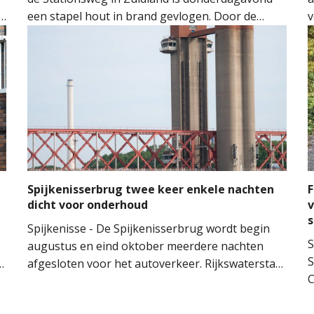
een stapel hout in brand gevlogen. Door de
v
snelle inzet van de brandweer kon worden
o
voorkomen dat het vuur oversloeg naar de
H
woning.
M
M
t
m
n
Spijkenisserbrug twee keer enkele nachten
F
dicht voor onderhoud
v
Spijkenisse - De Spijkenisserbrug wordt begin
S
augustus en eind oktober meerdere nachten
S
n
afgesloten voor het autoverkeer. Rijkswaterstaat
C
voert onderhoud uit aan de evenwichtskabels
v
van de brug. De werkzaamheden vinden plaats