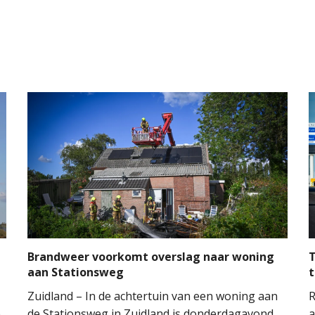
Brandweer voorkomt overslag naar woning
T
aan Stationsweg
t
Zuidland – In de achtertuin van een woning aan
R
e
de Stationsweg in Zuidland is donderdagavond
a